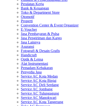
Peralatan Kerja
Bank & Keuangan
Toko & Department Store
Otomotif
Properti
Convention Center & Event Organizer
E-Voucher
Jasa Pembayaran & Pulsa
Jasa Pengiriman dan Kargo
Jasa Lainnya
Asuransi
Fotografi & Desain Grafis
Handicraft
Optik & Lensa
Alat Instrumentasi
Pemadam Kebakaran
Penyedia Jasa
Service AC Kota Medan
Service AC Kota Binjai
Service AC Deli Serdang
Service AC Jombang
Service AC Tulungagung
Service AC Manokwari
Service AC Kota Tangerang