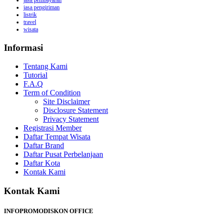
jasa pembayaran
jasa pengiriman
listrik
travel
wisata
Informasi
Tentang Kami
Tutorial
F.A.Q
Term of Condition
Site Disclaimer
Disclosure Statement
Privacy Statement
Registrasi Member
Daftar Tempat Wisata
Daftar Brand
Daftar Pusat Perbelanjaan
Daftar Kota
Kontak Kami
Kontak Kami
INFOPROMODISKON OFFICE