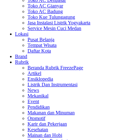
Toko AC Denpasar
Toko AC Gianyar
Toko AC Badung
Toko Kue Tulungagung
Jasa Instalasi Listrik Yogyakarta
Service Mesin Cuci Medan
Lokasi
Pusat Belanja
Tempat Wisata
Daftar Kota
Brand
Rubrik
Beranda Rubrik FreezePage
Artikel
Ensiklopedia
Listrik Dan Instrumentasi
News
Mekanikal
Event
Pendidikan
Makanan dan Minuman
Otomotif
Karir dan Pekerjaan
Kesehatan
Mainan dan Hobi