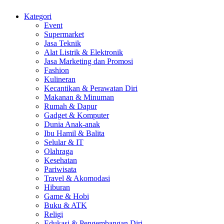
Kategori
Event
Supermarket
Jasa Teknik
Alat Listrik & Elektronik
Jasa Marketing dan Promosi
Fashion
Kulineran
Kecantikan & Perawatan Diri
Makanan & Minuman
Rumah & Dapur
Gadget & Komputer
Dunia Anak-anak
Ibu Hamil & Balita
Selular & IT
Olahraga
Kesehatan
Pariwisata
Travel & Akomodasi
Hiburan
Game & Hobi
Buku & ATK
Religi
Edukasi & Pengembangan Diri