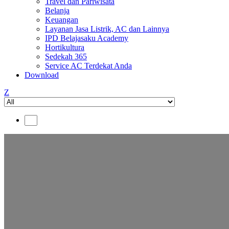
Travel dan Pariwisata
Belanja
Keuangan
Layanan Jasa Listrik, AC dan Lainnya
IPD Belajasaku Academy
Hortikultura
Sedekah 365
Service AC Terdekat Anda
Download
Z