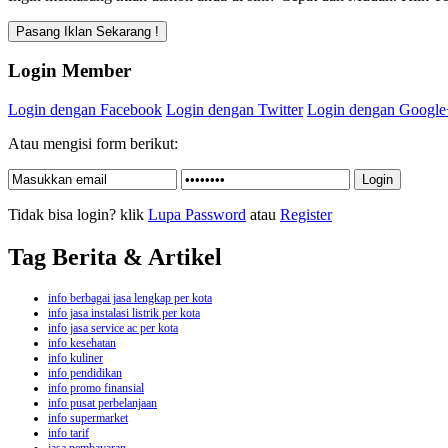
Login Member
Login dengan Facebook
Login dengan Twitter
Login dengan Google
Atau mengisi form berikut:
Tidak bisa login? klik
Lupa Password
atau
Register
Tag Berita & Artikel
info berbagai jasa lengkap per kota
info jasa instalasi listrik per kota
info jasa service ac per kota
info kesehatan
info kuliner
info pendidikan
info promo finansial
info pusat perbelanjaan
info supermarket
info tarif