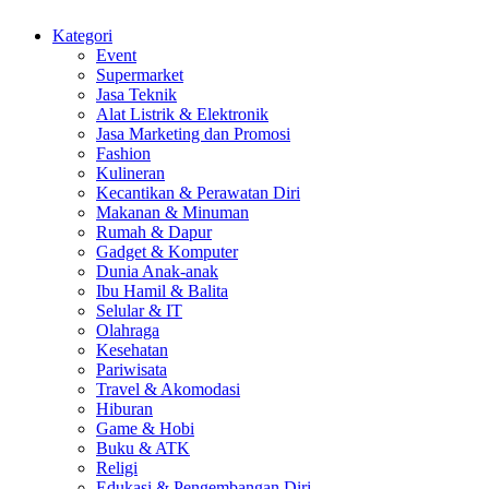
Kategori
Event
Supermarket
Jasa Teknik
Alat Listrik & Elektronik
Jasa Marketing dan Promosi
Fashion
Kulineran
Kecantikan & Perawatan Diri
Makanan & Minuman
Rumah & Dapur
Gadget & Komputer
Dunia Anak-anak
Ibu Hamil & Balita
Selular & IT
Olahraga
Kesehatan
Pariwisata
Travel & Akomodasi
Hiburan
Game & Hobi
Buku & ATK
Religi
Edukasi & Pengembangan Diri