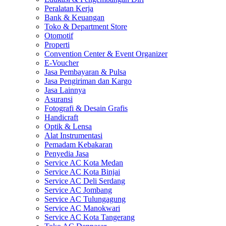
Peralatan Kerja
Bank & Keuangan
Toko & Department Store
Otomotif
Properti
Convention Center & Event Organizer
E-Voucher
Jasa Pembayaran & Pulsa
Jasa Pengiriman dan Kargo
Jasa Lainnya
Asuransi
Fotografi & Desain Grafis
Handicraft
Optik & Lensa
Alat Instrumentasi
Pemadam Kebakaran
Penyedia Jasa
Service AC Kota Medan
Service AC Kota Binjai
Service AC Deli Serdang
Service AC Jombang
Service AC Tulungagung
Service AC Manokwari
Service AC Kota Tangerang