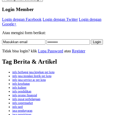
Login Member
Login dengan Facebook
Login dengan Twitter
Login dengan
Google+
Atau mengisi form berikut:
Tidak bisa login? klik
Lupa Password
atau
Register
Tag Berita & Artikel
info berbagai jasa lengkap per kota
info jasa instalasi listrik per kota
info jasa service ac per kota
info kesehatan
info kuliner
info pendidikan
info promo finansial
info pusat perbelanjaan
info supermarket
info tarif
jasa pembayaran
jasa pengiriman