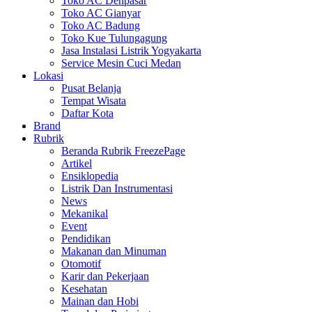
Toko AC Denpasar
Toko AC Gianyar
Toko AC Badung
Toko Kue Tulungagung
Jasa Instalasi Listrik Yogyakarta
Service Mesin Cuci Medan
Lokasi
Pusat Belanja
Tempat Wisata
Daftar Kota
Brand
Rubrik
Beranda Rubrik FreezePage
Artikel
Ensiklopedia
Listrik Dan Instrumentasi
News
Mekanikal
Event
Pendidikan
Makanan dan Minuman
Otomotif
Karir dan Pekerjaan
Kesehatan
Mainan dan Hobi