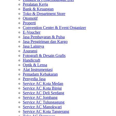
Peralatan Kerja
Bank & Keuangan
Toko & Department Store
Otomotif
Properti
Convention Center & Event Organizer
E-Voucher
Jasa Pembayaran & Pulsa
Jasa Pengiriman dan Kargo
Jasa Lainnya
Asuransi
Fotografi & Desain Grafis
Handicraft
Optik & Lensa
Alat Instrumentasi
Pemadam Kebakaran
Penyedia Jasa
Service AC Kota Medan
Service AC Kota Binjai
Service AC Deli Serdang
Service AC Jombang
Service AC Tulungagung
Service AC Manokwari
Service AC Kota Tangerang