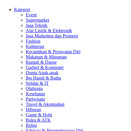
Kategori
Event
Supermarket
Jasa Teknik
Alat Listrik & Elektronik
Jasa Marketing dan Promosi
Fashion
Kulineran
Kecantikan & Perawatan Diri
Makanan & Minuman
Rumah & Dapur
Gadget & Komputer
Dunia Anak-anak
Ibu Hamil & Balita
Selular & IT
Olahraga
Kesehatan
Pariwisata
Travel & Akomodasi
Hiburan
Game & Hobi
Buku & ATK
Religi
Edukasi & Pengembangan Diri