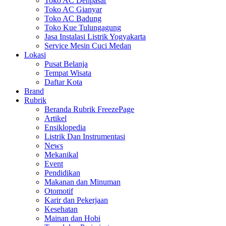
Toko AC Denpasar
Toko AC Gianyar
Toko AC Badung
Toko Kue Tulungagung
Jasa Instalasi Listrik Yogyakarta
Service Mesin Cuci Medan
Lokasi
Pusat Belanja
Tempat Wisata
Daftar Kota
Brand
Rubrik
Beranda Rubrik FreezePage
Artikel
Ensiklopedia
Listrik Dan Instrumentasi
News
Mekanikal
Event
Pendidikan
Makanan dan Minuman
Otomotif
Karir dan Pekerjaan
Kesehatan
Mainan dan Hobi