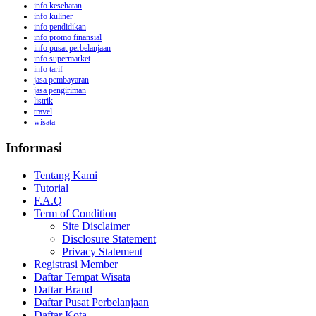
info kesehatan
info kuliner
info pendidikan
info promo finansial
info pusat perbelanjaan
info supermarket
info tarif
jasa pembayaran
jasa pengiriman
listrik
travel
wisata
Informasi
Tentang Kami
Tutorial
F.A.Q
Term of Condition
Site Disclaimer
Disclosure Statement
Privacy Statement
Registrasi Member
Daftar Tempat Wisata
Daftar Brand
Daftar Pusat Perbelanjaan
Daftar Kota