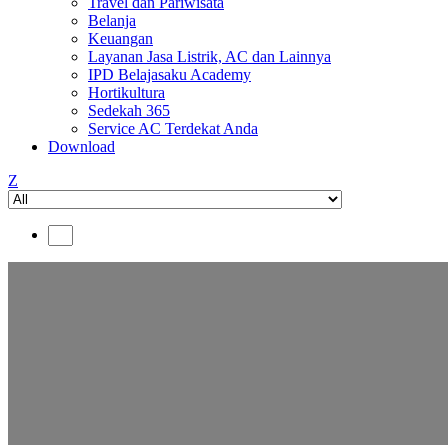
Travel dan Pariwisata
Belanja
Keuangan
Layanan Jasa Listrik, AC dan Lainnya
IPD Belajasaku Academy
Hortikultura
Sedekah 365
Service AC Terdekat Anda
Download
Z