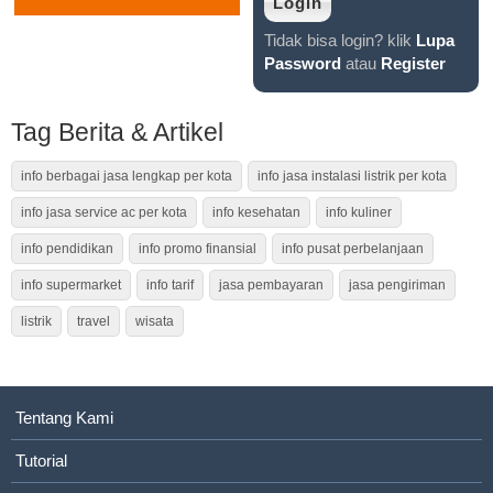
Tidak bisa login? klik
Lupa
Password
atau
Register
Tag Berita & Artikel
info berbagai jasa lengkap per kota
info jasa instalasi listrik per kota
info jasa service ac per kota
info kesehatan
info kuliner
info pendidikan
info promo finansial
info pusat perbelanjaan
info supermarket
info tarif
jasa pembayaran
jasa pengiriman
listrik
travel
wisata
Tentang Kami
Tutorial