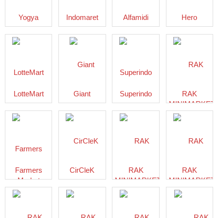
Yogya
Indomaret
Alfamidi
Hero
LotteMart
Giant
Superindo
RAK
MINIMARKET
BATURAJA
Farmers
CirCleK
RAK
RAK
Market
MINIMARKET
MINIMARKET
LAMPUNG
KOTA
SELATAN
BATAM