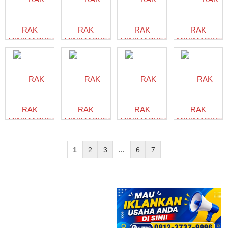
RAK
RAK
RAK
RAK
MINIMARKET
MINIMARKET
MINIMARKET
MINIMARKET
LAMPUNG
LAMPUNG
MARTAPURA
KOTA
TIMUR
LHOKSEUMA
RAK
RAK
RAK
RAK
MINIMARKET
MINIMARKET
MINIMARKET
MINIMARKET
BINTUHAN
MANA
PRINGSEWU
LAMPUNG
TENGAH
1
2
3
...
6
7