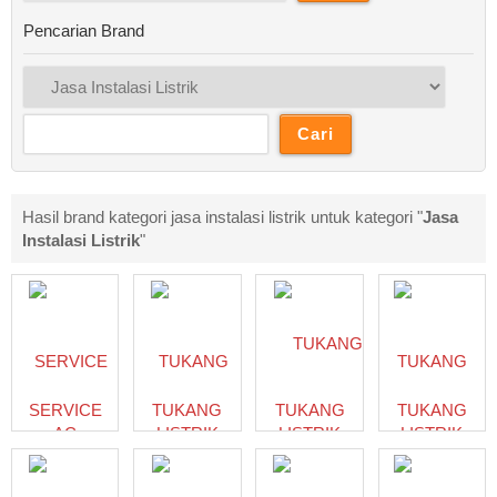
Pencarian Brand
Hasil brand kategori jasa instalasi listrik untuk kategori "
Jasa
Instalasi Listrik
"
SERVICE
TUKANG
TUKANG
TUKANG
AC
LISTRIK
LISTRIK
LISTRIK
JEMBER
BANYUMAS
PANGGILAN
DEPOK |
082131837741
085712662630
PURWAKARTA
KEMBAR