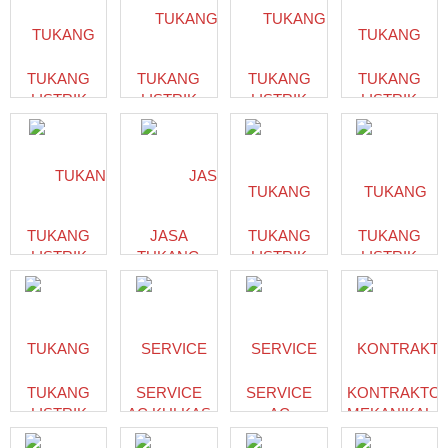
| PT. PAKAR
ELEKTRIK
INPEKSI
INDONESIA
TUKANG
TUKANG
TUKANG
TUKANG
LISTRIK
LISTRIK
LISTRIK
LISTRIK
MAGELANG
MALANG
YOGYAKARTA
DEPOK
081277770306
NUR
A J TEHNIK
SAUDARA
ELECTRICAL
ELEKTRIK
INSTALLATION
DEPOK
SPECIALIST
TUKANG
JASA
TUKANG
TUKANG
LISTRIK
TUKANG
LISTRIK
LISTRIK
LAMPUNG,JASA
LAS
PANGGILAN
MOJOKERTO
INSTALASI
LISTRIK
BADUNG |
ARJUNA
LISTRIK
PANGGILAN
TUKANG
JAYA
LAMPUNG,PANEL
SURABAYA,TUKANG
POMPA AIR
ELECTRICAL
MAKER
LISTRIK
PANGGILAN
LAMPUNG
PANGGILAN
BADUNG
TUKANG
SERVICE
SERVICE
KONTRAKTO
ARTUR
SURABAYA
ZIYAD
LISTRIK
AC KULKAS
AC
MEKANIKAL
TEHNIK
INDOCIPTA
TEHNIK
RUMAH
MESIN
CIBINONG
ELEKTRIKAL
MANDIRI
CAHAYA