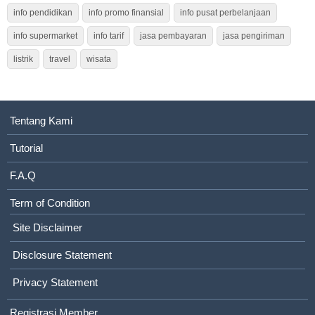
info pendidikan
info promo finansial
info pusat perbelanjaan
info supermarket
info tarif
jasa pembayaran
jasa pengiriman
listrik
travel
wisata
Tentang Kami
Tutorial
F.A.Q
Term of Condition
Site Disclaimer
Disclosure Statement
Privacy Statement
Registrasi Member