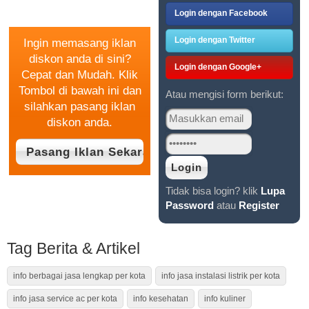
GRATIS
Login dengan Facebook
Login dengan Twitter
Ingin memasang iklan
diskon anda di sini?
Login dengan Google+
Cepat dan Mudah. Klik
Tombol di bawah ini dan
Atau mengisi form berikut:
silahkan pasang iklan
diskon anda.
Tidak bisa login? klik
Lupa
Password
atau
Register
Tag Berita & Artikel
info berbagai jasa lengkap per kota
info jasa instalasi listrik per kota
info jasa service ac per kota
info kesehatan
info kuliner