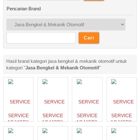
Pencarian Brand
Hasil brand kategori jasa bengkel & mekanik otomotif untuk
kategori "
Jasa Bengkel & Mekanik Otomotif
"
SERVICE
SERVICE
SERVICE
SERVICE
AC MOBIL
AC MOBIL
AC MOBIL
AC MOBIL
BANGUN
DELI TUA
SINEMBAH
SIBIRU
PURBA
082272686688
TANJUNG
BIRU