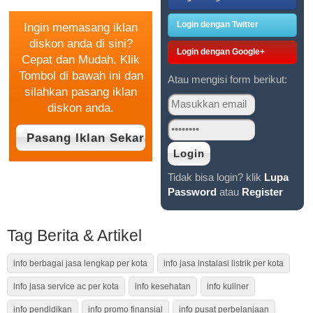
Login dengan Twitter
Ingin memasang iklan
diskon anda di sini?
Login dengan Google+
Cepat dan Mudah. Klik
Tombol di bawah ini dan
Atau mengisi form berikut:
silahkan pasang iklan
diskon anda.
Tidak bisa login? klik
Lupa
Password
atau
Register
Tag Berita & Artikel
info berbagai jasa lengkap per kota
info jasa instalasi listrik per kota
info jasa service ac per kota
info kesehatan
info kuliner
info pendidikan
info promo finansial
info pusat perbelanjaan