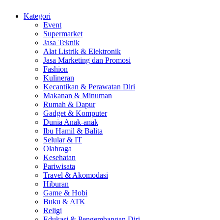
Kategori
Event
Supermarket
Jasa Teknik
Alat Listrik & Elektronik
Jasa Marketing dan Promosi
Fashion
Kulineran
Kecantikan & Perawatan Diri
Makanan & Minuman
Rumah & Dapur
Gadget & Komputer
Dunia Anak-anak
Ibu Hamil & Balita
Selular & IT
Olahraga
Kesehatan
Pariwisata
Travel & Akomodasi
Hiburan
Game & Hobi
Buku & ATK
Religi
Edukasi & Pengembangan Diri