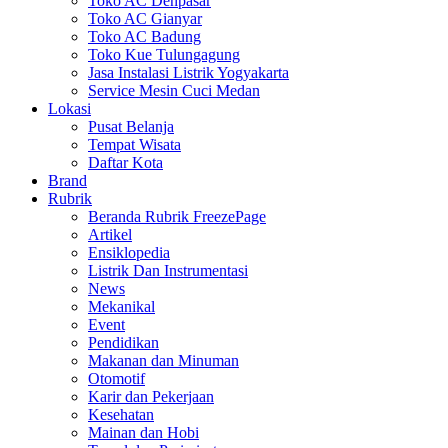
Toko AC Denpasar
Toko AC Gianyar
Toko AC Badung
Toko Kue Tulungagung
Jasa Instalasi Listrik Yogyakarta
Service Mesin Cuci Medan
Lokasi
Pusat Belanja
Tempat Wisata
Daftar Kota
Brand
Rubrik
Beranda Rubrik FreezePage
Artikel
Ensiklopedia
Listrik Dan Instrumentasi
News
Mekanikal
Event
Pendidikan
Makanan dan Minuman
Otomotif
Karir dan Pekerjaan
Kesehatan
Mainan dan Hobi