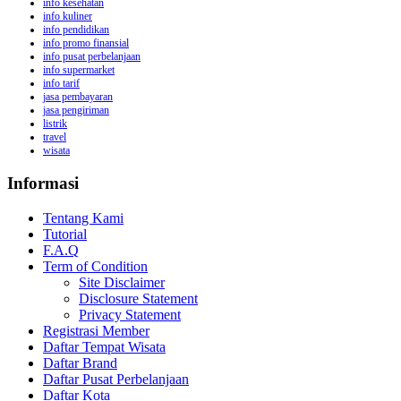
info kesehatan
info kuliner
info pendidikan
info promo finansial
info pusat perbelanjaan
info supermarket
info tarif
jasa pembayaran
jasa pengiriman
listrik
travel
wisata
Informasi
Tentang Kami
Tutorial
F.A.Q
Term of Condition
Site Disclaimer
Disclosure Statement
Privacy Statement
Registrasi Member
Daftar Tempat Wisata
Daftar Brand
Daftar Pusat Perbelanjaan
Daftar Kota