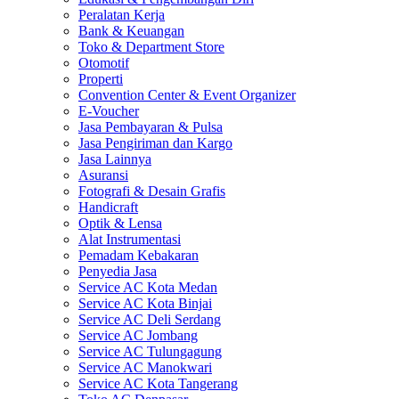
Peralatan Kerja
Bank & Keuangan
Toko & Department Store
Otomotif
Properti
Convention Center & Event Organizer
E-Voucher
Jasa Pembayaran & Pulsa
Jasa Pengiriman dan Kargo
Jasa Lainnya
Asuransi
Fotografi & Desain Grafis
Handicraft
Optik & Lensa
Alat Instrumentasi
Pemadam Kebakaran
Penyedia Jasa
Service AC Kota Medan
Service AC Kota Binjai
Service AC Deli Serdang
Service AC Jombang
Service AC Tulungagung
Service AC Manokwari
Service AC Kota Tangerang