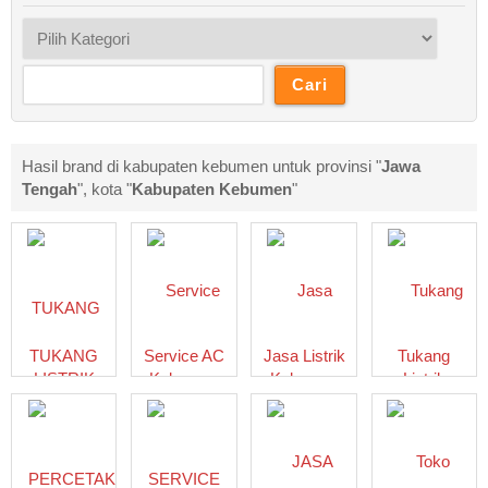
Hasil brand di kabupaten kebumen untuk provinsi "
Jawa
Tengah
", kota "
Kabupaten Kebumen
"
TUKANG
Service AC
Jasa Listrik
Tukang
LISTRIK
Kebumen
Kebumen
Listrik
KEBUMEN
ARSA
THINKTANK
Panggilan
JASA
TEKNIK
ELEKTRIKAL
Kebumen
INSTALASI
ALI
LISTRIK
ELECTRICAL