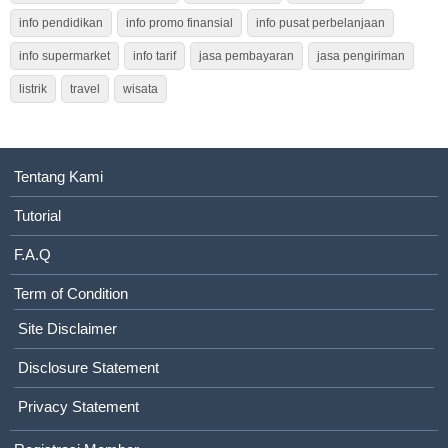
info pendidikan
info promo finansial
info pusat perbelanjaan
info supermarket
info tarif
jasa pembayaran
jasa pengiriman
listrik
travel
wisata
Tentang Kami
Tutorial
F.A.Q
Term of Condition
Site Disclaimer
Disclosure Statement
Privacy Statement