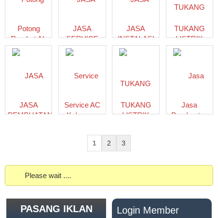
Potong
JASA
JASA
TUKANG
Rambut AL
SERVICE
INSTALASI
LISTRIK
GHIFARI
AC
LISTRIK
KEBUMEN
KEBUMEN
KEBUMEN
JASA
Service AC
TUKANG
Jasa
PEMBUATAN
Kebumen
LISTRIK
Pembuatan
KITCHEN
SANJAYA
KEBUMEN
Neon Box
SET
TEKNIK
#1
Jawa
1
2
3
KEBUMEN
GROUP
Tengah
085330587305
Please wait ....
PASANG IKLAN
Login Member