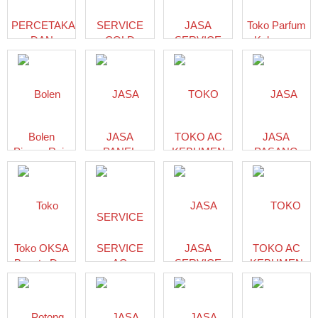
KEBUMEN
ALTAF
PERCETAKAN
SERVICE
JASA
Toko Parfum
ELEKTRIKAL
DAN
COLD
SERVICE
Kebumen
PRADANA
SABLON
STORAGE
MESIN
BIG
KEBUMEN
JAWA
CUCI DI
PARFUM
HASTI JAYA
TENGAH
KEBUMEN
Bolen
JASA
TOKO AC
JASA
Pisang Raja
PANEL
KEBUMEN
PASANG
Ar-Rayyan-
MAKER
PENANGKAL
Kebumen
LISTRIK
PETIR
KEBUMEN
KEBUMEN |
KALDERA
ALTAF
ELEKTRIK
ELEKTRIKAL
PRADANA
Toko OKSA
SERVICE
JASA
TOKO AC
Beauty Dan
AC
SERVICE
KEBUMEN
Herbal
BANYUMAS
KULKAS DI
085779126200
Kebumen
KEBUMEN