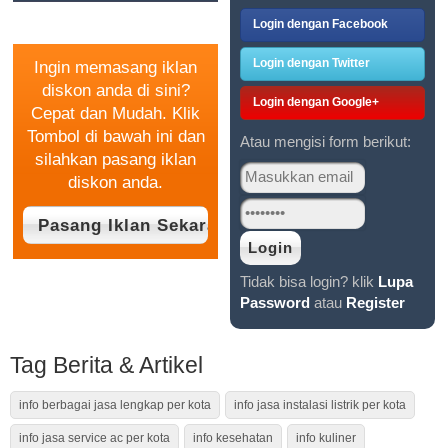
GRATIS
Login dengan Facebook
Login dengan Twitter
Ingin memasang iklan
diskon anda di sini?
Login dengan Google+
Cepat dan Mudah. Klik
Tombol di bawah ini dan
Atau mengisi form berikut:
silahkan pasang iklan
diskon anda.
Tidak bisa login? klik
Lupa
Password
atau
Register
Tag Berita & Artikel
info berbagai jasa lengkap per kota
info jasa instalasi listrik per kota
info jasa service ac per kota
info kesehatan
info kuliner