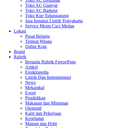
Toko AC Denpasar
Toko AC Gianyar
Toko AC Badung
Toko Kue Tulungagung
Jasa Instalasi Listrik Yogyakarta
Service Mesin Cuci Medan
Lokasi
Pusat Belanja
Tempat Wisata
Daftar Kota
Brand
Rubrik
Beranda Rubrik FreezePage
Artikel
Ensiklopedia
Listrik Dan Instrumentasi
News
Mekanikal
Event
Pendidikan
Makanan dan Minuman
Otomotif
Karir dan Pekerjaan
Kesehatan
Mainan dan Hobi