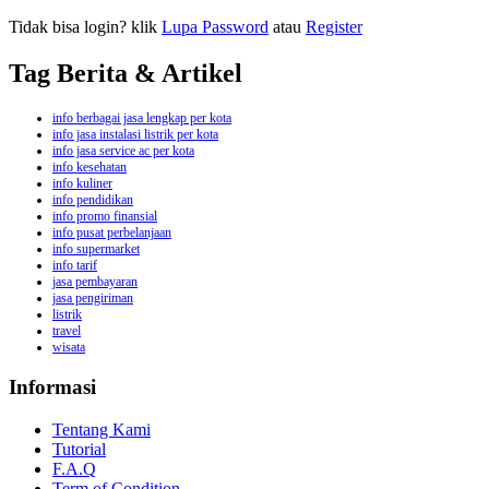
Tidak bisa login? klik
Lupa Password
atau
Register
Tag Berita & Artikel
info berbagai jasa lengkap per kota
info jasa instalasi listrik per kota
info jasa service ac per kota
info kesehatan
info kuliner
info pendidikan
info promo finansial
info pusat perbelanjaan
info supermarket
info tarif
jasa pembayaran
jasa pengiriman
listrik
travel
wisata
Informasi
Tentang Kami
Tutorial
F.A.Q
Term of Condition