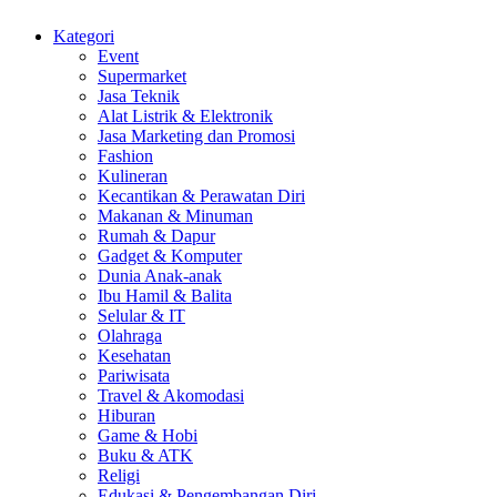
Kategori
Event
Supermarket
Jasa Teknik
Alat Listrik & Elektronik
Jasa Marketing dan Promosi
Fashion
Kulineran
Kecantikan & Perawatan Diri
Makanan & Minuman
Rumah & Dapur
Gadget & Komputer
Dunia Anak-anak
Ibu Hamil & Balita
Selular & IT
Olahraga
Kesehatan
Pariwisata
Travel & Akomodasi
Hiburan
Game & Hobi
Buku & ATK
Religi
Edukasi & Pengembangan Diri