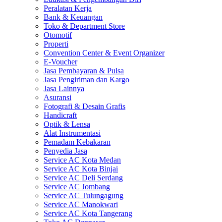
Peralatan Kerja
Bank & Keuangan
Toko & Department Store
Otomotif
Properti
Convention Center & Event Organizer
E-Voucher
Jasa Pembayaran & Pulsa
Jasa Pengiriman dan Kargo
Jasa Lainnya
Asuransi
Fotografi & Desain Grafis
Handicraft
Optik & Lensa
Alat Instrumentasi
Pemadam Kebakaran
Penyedia Jasa
Service AC Kota Medan
Service AC Kota Binjai
Service AC Deli Serdang
Service AC Jombang
Service AC Tulungagung
Service AC Manokwari
Service AC Kota Tangerang