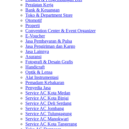
Peralatan Kerja
Bank & Keuangan
Toko & Department Store
Otomotif
Properti
Convention Center & Event Organizer
E-Voucher
Jasa Pembayaran & Pulsa
Jasa Pengiriman dan Kargo
Jasa Lainnya
Asuransi
Fotografi & Desain Grafis
Handicraft
Optik & Lensa
Alat Instrumentasi
Pemadam Kebakaran
Penyedia Jasa
Service AC Kota Medan
Service AC Kota Binjai
Service AC Deli Serdang
Service AC Jombang
Service AC Tulungagung
Service AC Manokwari
Service AC Kota Tangerang