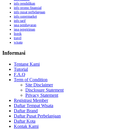
info pendidikan
info promo finansial
info pusat perbelanjaan
info supermarket
info tarif
jasa pembayaran
jasa pengiriman
listrik
travel
wisata
Informasi
Tentang Kami
Tutorial
F.A.Q
Term of Condition
Site Disclaimer
Disclosure Statement
Privacy Statement
Registrasi Member
Daftar Tempat Wisata
Daftar Brand
Daftar Pusat Perbelanjaan
Daftar Kota
Kontak Kami