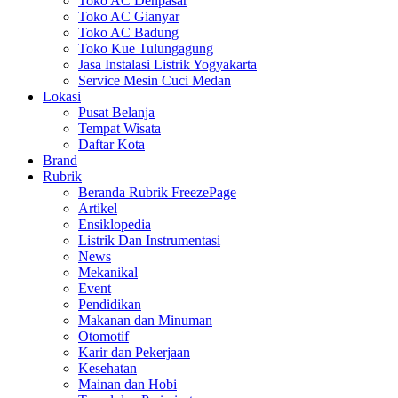
Toko AC Denpasar
Toko AC Gianyar
Toko AC Badung
Toko Kue Tulungagung
Jasa Instalasi Listrik Yogyakarta
Service Mesin Cuci Medan
Lokasi
Pusat Belanja
Tempat Wisata
Daftar Kota
Brand
Rubrik
Beranda Rubrik FreezePage
Artikel
Ensiklopedia
Listrik Dan Instrumentasi
News
Mekanikal
Event
Pendidikan
Makanan dan Minuman
Otomotif
Karir dan Pekerjaan
Kesehatan
Mainan dan Hobi