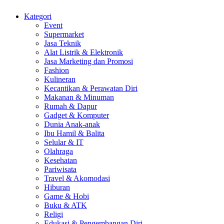
Kategori
Event
Supermarket
Jasa Teknik
Alat Listrik & Elektronik
Jasa Marketing dan Promosi
Fashion
Kulineran
Kecantikan & Perawatan Diri
Makanan & Minuman
Rumah & Dapur
Gadget & Komputer
Dunia Anak-anak
Ibu Hamil & Balita
Selular & IT
Olahraga
Kesehatan
Pariwisata
Travel & Akomodasi
Hiburan
Game & Hobi
Buku & ATK
Religi
Edukasi & Pengembangan Diri