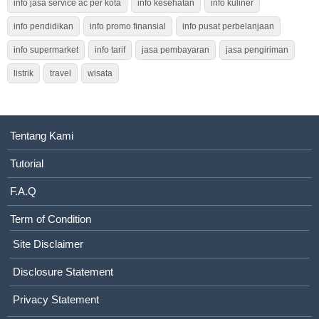
info jasa service ac per kota
info kesehatan
info kuliner
info pendidikan
info promo finansial
info pusat perbelanjaan
info supermarket
info tarif
jasa pembayaran
jasa pengiriman
listrik
travel
wisata
Tentang Kami
Tutorial
F.A.Q
Term of Condition
Site Disclaimer
Disclosure Statement
Privacy Statement