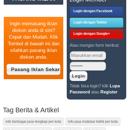
GRATIS
Login dengan Facebook
Login dengan Twitter
Ingin memasang iklan
diskon anda di sini?
Login dengan Google+
Cepat dan Mudah. Klik
Tombol di bawah ini dan
Atau mengisi form berikut:
silahkan pasang iklan
diskon anda.
Tidak bisa login? klik
Lupa
Password
atau
Register
Tag Berita & Artikel
info berbagai jasa lengkap per kota
info jasa instalasi listrik per kota