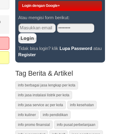
Login dengan Google+
Atau mengisi form berikut:
n
Tidak bisa login? klik
Lupa Password
atau
Register
Tag Berita & Artikel
info berbagai jasa lengkap per kota
info jasa instalasi listrik per kota
info jasa service ac per kota
info kesehatan
info kuliner
info pendidikan
info promo finansial
info pusat perbelanjaan