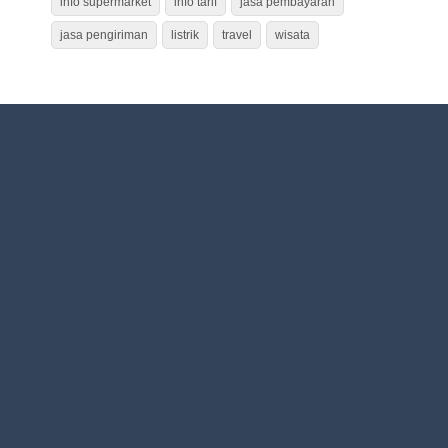
info supermarket
info tarif
jasa pembayaran
jasa pengiriman
listrik
travel
wisata