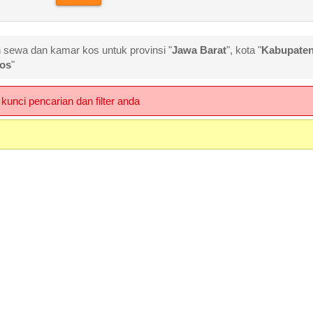
h sewa dan kamar kos untuk provinsi "
Jawa Barat
", kota "
Kabupate
os
"
kunci pencarian dan filter anda