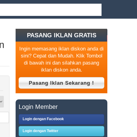
PASANG IKLAN GRATIS
n
Ingin memasang iklan diskon anda di
sini? Cepat dan Mudah. Klik Tombol
di bawah ini dan silahkan pasang
iklan diskon anda.
Login Member
Login dengan Facebook
Login dengan Twitter