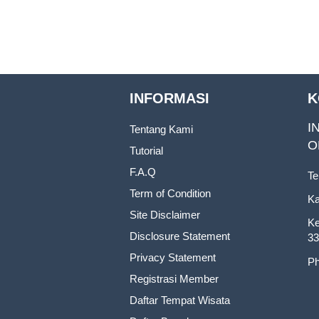
INFORMASI
K
I
Tentang Kami
O
Tutorial
F.A.Q
Te
Term of Condition
Ka
Site Disclaimer
Ke
Disclosure Statement
33
Privacy Statement
Ph
Registrasi Member
Daftar Tempat Wisata