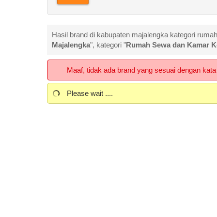
Hasil brand di kabupaten majalengka kategori ruma
Majalengka
", kategori "
Rumah Sewa dan Kamar K
Maaf, tidak ada brand yang sesuai dengan kata 
Please wait ....