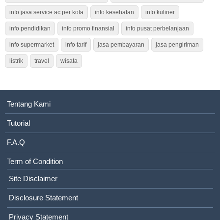
info jasa service ac per kota
info kesehatan
info kuliner
info pendidikan
info promo finansial
info pusat perbelanjaan
info supermarket
info tarif
jasa pembayaran
jasa pengiriman
listrik
travel
wisata
Tentang Kami
Tutorial
F.A.Q
Term of Condition
Site Disclaimer
Disclosure Statement
Privacy Statement