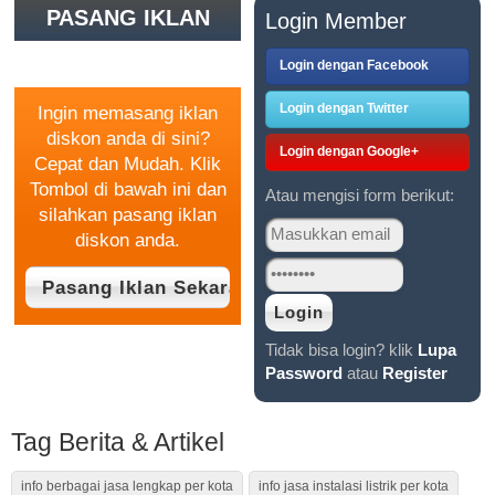
PASANG IKLAN
Login Member
GRATIS
Login dengan Facebook
Login dengan Twitter
Ingin memasang iklan
diskon anda di sini?
Login dengan Google+
Cepat dan Mudah. Klik
Tombol di bawah ini dan
Atau mengisi form berikut:
silahkan pasang iklan
diskon anda.
Tidak bisa login? klik
Lupa
Password
atau
Register
Tag Berita & Artikel
info berbagai jasa lengkap per kota
info jasa instalasi listrik per kota