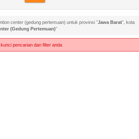
ntion center (gedung pertemuan) untuk provinsi "
Jawa Barat
", kota
nter (Gedung Pertemuan)
"
kunci pencarian dan filter anda