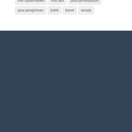
info supermarket
info tarif
jasa pembayaran
jasa pengiriman
listrik
travel
wisata