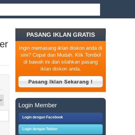
PASANG IKLAN GRATIS
er
Ingin memasang iklan diskon anda di
sini? Cepat dan Mudah. Klik Tombol
di bawah ini dan silahkan pasang
iklan diskon anda.
Login Member
Login dengan Facebook
Login dengan Twitter