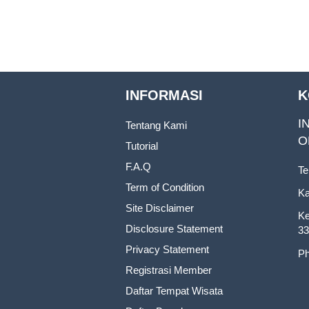
INFORMASI
K
I
Tentang Kami
O
Tutorial
F.A.Q
Te
Term of Condition
Ka
Site Disclaimer
Ke
Disclosure Statement
33
Privacy Statement
Ph
Registrasi Member
Daftar Tempat Wisata