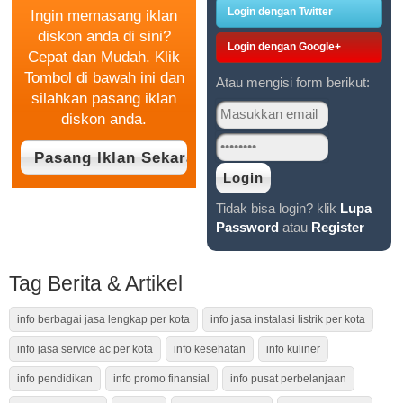
Login dengan Twitter
Ingin memasang iklan
diskon anda di sini?
Login dengan Google+
Cepat dan Mudah. Klik
Tombol di bawah ini dan
Atau mengisi form berikut:
silahkan pasang iklan
diskon anda.
Tidak bisa login? klik
Lupa
Password
atau
Register
Tag Berita & Artikel
info berbagai jasa lengkap per kota
info jasa instalasi listrik per kota
info jasa service ac per kota
info kesehatan
info kuliner
info pendidikan
info promo finansial
info pusat perbelanjaan