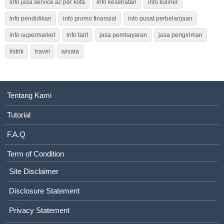
info jasa service ac per kota
info kesehatan
info kuliner
info pendidikan
info promo finansial
info pusat perbelanjaan
info supermarket
info tarif
jasa pembayaran
jasa pengiriman
listrik
travel
wisata
Tentang Kami
Tutorial
F.A.Q
Term of Condition
Site Disclaimer
Disclosure Statement
Privacy Statement