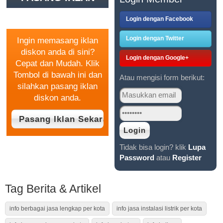
GRATIS
Login dengan Facebook
Login dengan Twitter
Ingin memasang iklan
diskon anda di sini?
Login dengan Google+
Cepat dan Mudah. Klik
Tombol di bawah ini dan
Atau mengisi form berikut:
silahkan pasang iklan
diskon anda.
Tidak bisa login? klik
Lupa
Password
atau
Register
Tag Berita & Artikel
info berbagai jasa lengkap per kota
info jasa instalasi listrik per kota