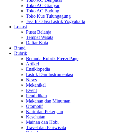
Toko AC Denpasar
Toko AC Gianyar
Toko AC Badung
Toko Kue Tulungagung
Jasa Instalasi Listrik Yogyakarta
Lokasi
Pusat Belanja
Tempat Wisata
Daftar Kota
Brand
Rubrik
Beranda Rubrik FreezePage
Artikel
Ensiklopedia
Listrik Dan Instrumentasi
News
Mekanikal
Event
Pendidikan
Makanan dan Minuman
Otomotif
Karir dan Pekerjaan
Kesehatan
Mainan dan Hobi
Travel dan Pariwisata