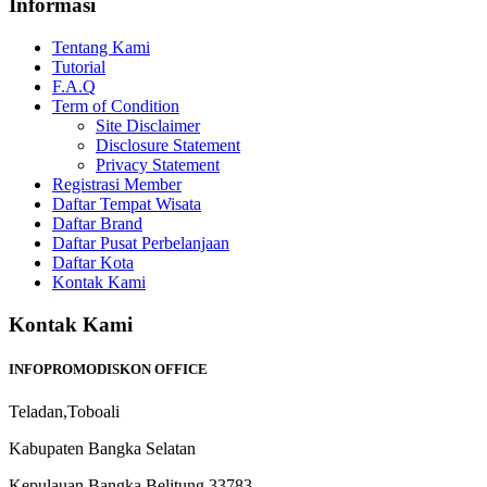
Informasi
Tentang Kami
Tutorial
F.A.Q
Term of Condition
Site Disclaimer
Disclosure Statement
Privacy Statement
Registrasi Member
Daftar Tempat Wisata
Daftar Brand
Daftar Pusat Perbelanjaan
Daftar Kota
Kontak Kami
Kontak Kami
INFOPROMODISKON OFFICE
Teladan,Toboali
Kabupaten Bangka Selatan
Kepulauan Bangka Belitung 33783