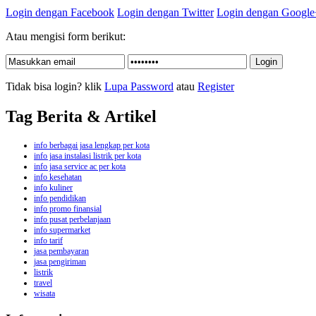
Login dengan Facebook
Login dengan Twitter
Login dengan Google
Atau mengisi form berikut:
Tidak bisa login? klik
Lupa Password
atau
Register
Tag Berita & Artikel
info berbagai jasa lengkap per kota
info jasa instalasi listrik per kota
info jasa service ac per kota
info kesehatan
info kuliner
info pendidikan
info promo finansial
info pusat perbelanjaan
info supermarket
info tarif
jasa pembayaran
jasa pengiriman
listrik
travel
wisata