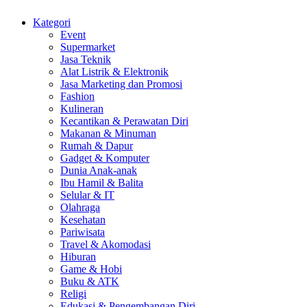
Kategori
Event
Supermarket
Jasa Teknik
Alat Listrik & Elektronik
Jasa Marketing dan Promosi
Fashion
Kulineran
Kecantikan & Perawatan Diri
Makanan & Minuman
Rumah & Dapur
Gadget & Komputer
Dunia Anak-anak
Ibu Hamil & Balita
Selular & IT
Olahraga
Kesehatan
Pariwisata
Travel & Akomodasi
Hiburan
Game & Hobi
Buku & ATK
Religi
Edukasi & Pengembangan Diri