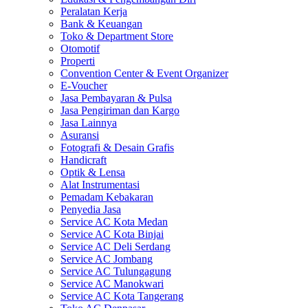
Peralatan Kerja
Bank & Keuangan
Toko & Department Store
Otomotif
Properti
Convention Center & Event Organizer
E-Voucher
Jasa Pembayaran & Pulsa
Jasa Pengiriman dan Kargo
Jasa Lainnya
Asuransi
Fotografi & Desain Grafis
Handicraft
Optik & Lensa
Alat Instrumentasi
Pemadam Kebakaran
Penyedia Jasa
Service AC Kota Medan
Service AC Kota Binjai
Service AC Deli Serdang
Service AC Jombang
Service AC Tulungagung
Service AC Manokwari
Service AC Kota Tangerang