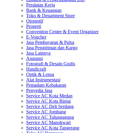
Peralatan Kerja
Bank & Keuangan
Toko & Department Store
Otomotif
Properti
Convention Center & Event Organizer
E-Voucher
Jasa Pembayaran & Pulsa
Jasa Pengiriman dan Kargo
Jasa Lainnya
Asuransi
Fotografi & Desain Grafis
Handicraft
Optik & Lensa
Alat Instrumentasi
Pemadam Kebakaran
Penyedia Jasa
Service AC Kota Medan
Service AC Kota Binjai
Service AC Deli Serdang
Service AC Jombang
Service AC Tulungagung
Service AC Manokwari
Service AC Kota Tangerang