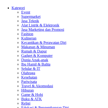
Kategori
Event
Supermarket
Jasa Teknik
Alat Listrik & Elektronik
Jasa Marketing dan Promosi
Fashion
Kulineran
Kecantikan & Perawatan Diri
Makanan & Minuman
Rumah & Dapur
Gadget & Komputer
Dunia Anak-anak
Ibu Hamil & Balita
Selular & IT
Olahraga
Kesehatan
Pariwisata
Travel & Akomodasi
Hiburan
Game & Hobi
Buku & ATK
Religi
Edukasi & Pengembangan Diri