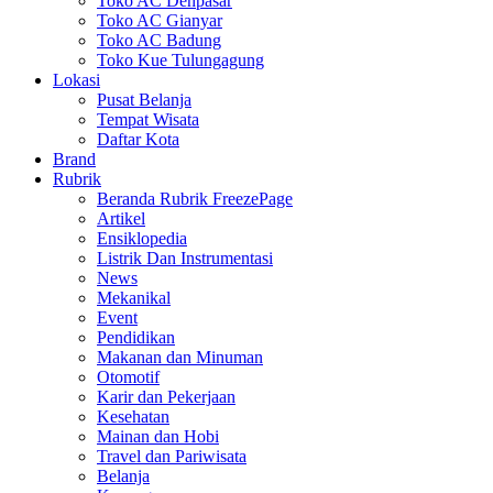
Toko AC Denpasar
Toko AC Gianyar
Toko AC Badung
Toko Kue Tulungagung
Lokasi
Pusat Belanja
Tempat Wisata
Daftar Kota
Brand
Rubrik
Beranda Rubrik FreezePage
Artikel
Ensiklopedia
Listrik Dan Instrumentasi
News
Mekanikal
Event
Pendidikan
Makanan dan Minuman
Otomotif
Karir dan Pekerjaan
Kesehatan
Mainan dan Hobi
Travel dan Pariwisata
Belanja