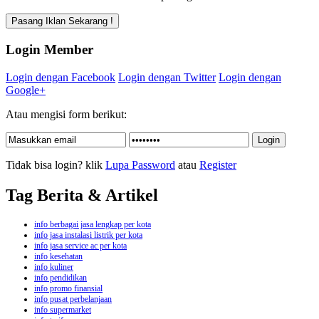
Login Member
Login dengan Facebook
Login dengan Twitter
Login dengan
Google+
Atau mengisi form berikut:
Tidak bisa login? klik
Lupa Password
atau
Register
Tag Berita & Artikel
info berbagai jasa lengkap per kota
info jasa instalasi listrik per kota
info jasa service ac per kota
info kesehatan
info kuliner
info pendidikan
info promo finansial
info pusat perbelanjaan
info supermarket