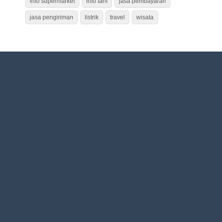
info supermarket
info tarif
jasa pembayaran
jasa pengiriman
listrik
travel
wisata