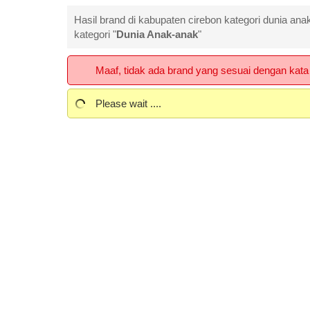
Hasil brand di kabupaten cirebon kategori dunia anak
kategori "
Dunia Anak-anak
"
Maaf, tidak ada brand yang sesuai dengan kata 
Please wait ....