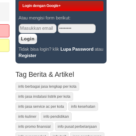
Login dengan Google+
Atau mengisi form berikut:
Tidak bisa login? klik
Lupa Password
atau
Register
Tag Berita & Artikel
info berbagai jasa lengkap per kota
info jasa instalasi listrik per kota
info jasa service ac per kota
info kesehatan
info kuliner
info pendidikan
info promo finansial
info pusat perbelanjaan