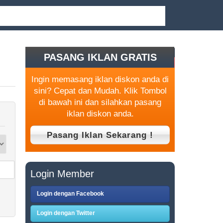
PASANG IKLAN GRATIS
Ingin memasang iklan diskon anda di
sini? Cepat dan Mudah. Klik Tombol
di bawah ini dan silahkan pasang
iklan diskon anda.
Login Member
Login dengan Facebook
Login dengan Twitter