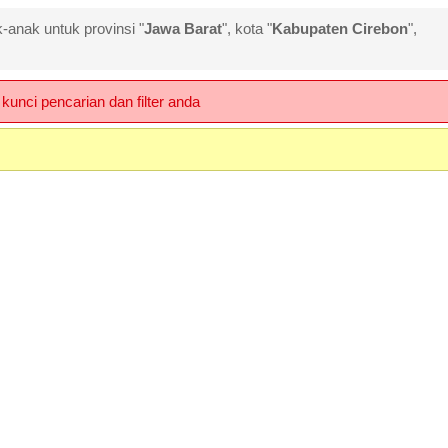
-anak untuk provinsi "
Jawa Barat
", kota "
Kabupaten Cirebon
",
kunci pencarian dan filter anda