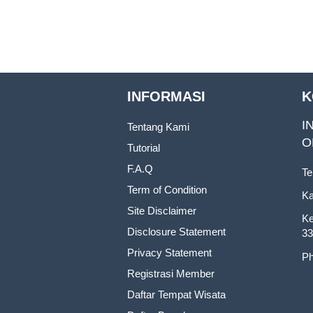
INFORMASI
K
I
Tentang Kami
O
Tutorial
F.A.Q
Te
Term of Condition
Ka
Site Disclaimer
Ke
Disclosure Statement
33
Privacy Statement
Ph
Registrasi Member
Daftar Tempat Wisata