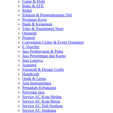
Game & Hobi
Buku & ATK
Religi
Edukasi & Pengembangan Diri
Peralatan Kerja
Bank & Keuangan
Toko & Department Store
Otomotif
Properti
Convention Center & Event Organizer
E-Voucher
Jasa Pembayaran & Pulsa
Jasa Pengiriman dan Kargo
Jasa Lainnya
Asuransi
Fotografi & Desain Grafis
Handicraft
Optik & Lensa
Alat Instrumentasi
Pemadam Kebakaran
Penyedia Jasa
Service AC Kota Medan
Service AC Kota Binjai
Service AC Deli Serdang
Service AC Jombang