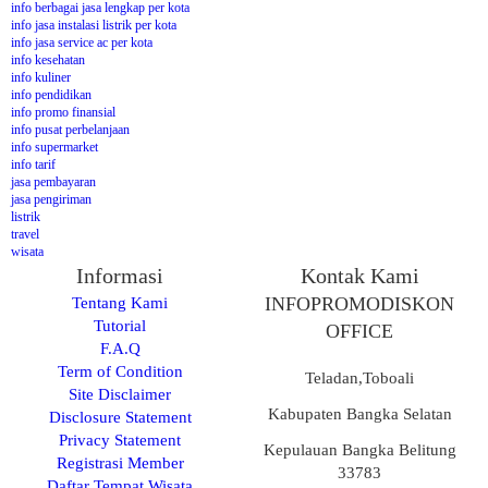
info berbagai jasa lengkap per kota
info jasa instalasi listrik per kota
info jasa service ac per kota
info kesehatan
info kuliner
info pendidikan
info promo finansial
info pusat perbelanjaan
info supermarket
info tarif
jasa pembayaran
jasa pengiriman
listrik
travel
wisata
Informasi
Kontak Kami
Tentang Kami
INFOPROMODISKON
Tutorial
OFFICE
F.A.Q
Term of Condition
Teladan,Toboali
Site Disclaimer
Kabupaten Bangka Selatan
Disclosure Statement
Privacy Statement
Kepulauan Bangka Belitung
Registrasi Member
33783
Daftar Tempat Wisata