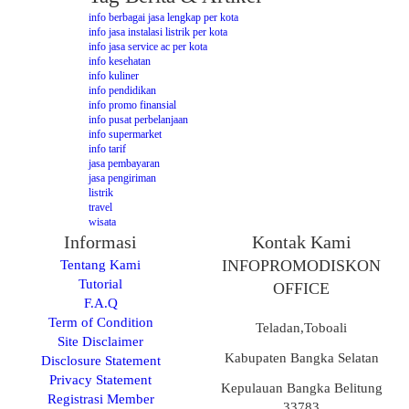
info berbagai jasa lengkap per kota
info jasa instalasi listrik per kota
info jasa service ac per kota
info kesehatan
info kuliner
info pendidikan
info promo finansial
info pusat perbelanjaan
info supermarket
info tarif
jasa pembayaran
jasa pengiriman
listrik
travel
wisata
Informasi
Kontak Kami
Tentang Kami
INFOPROMODISKON
Tutorial
OFFICE
F.A.Q
Term of Condition
Teladan,Toboali
Site Disclaimer
Kabupaten Bangka Selatan
Disclosure Statement
Privacy Statement
Kepulauan Bangka Belitung
Registrasi Member
33783