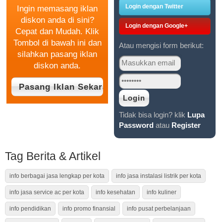
Login dengan Twitter
Ingin memasang iklan
diskon anda di sini?
Login dengan Google+
Cepat dan Mudah. Klik
Tombol di bawah ini dan
Atau mengisi form berikut:
silahkan pasang iklan
diskon anda.
Tidak bisa login? klik
Lupa
Password
atau
Register
Tag Berita & Artikel
info berbagai jasa lengkap per kota
info jasa instalasi listrik per kota
info jasa service ac per kota
info kesehatan
info kuliner
info pendidikan
info promo finansial
info pusat perbelanjaan