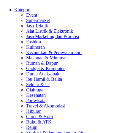
Kategori
Event
Supermarket
Jasa Teknik
Alat Listrik & Elektronik
Jasa Marketing dan Promosi
Fashion
Kulineran
Kecantikan & Perawatan Diri
Makanan & Minuman
Rumah & Dapur
Gadget & Komputer
Dunia Anak-anak
Ibu Hamil & Balita
Selular & IT
Olahraga
Kesehatan
Pariwisata
Travel & Akomodasi
Hiburan
Game & Hobi
Buku & ATK
Religi
Edukasi & Pengembangan Diri