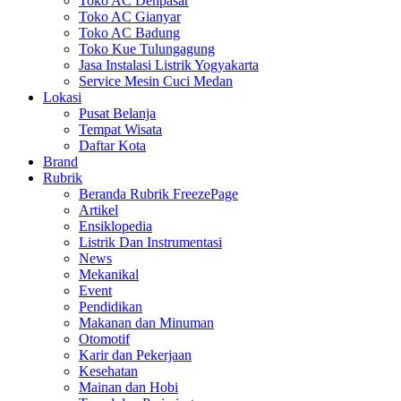
Toko AC Denpasar
Toko AC Gianyar
Toko AC Badung
Toko Kue Tulungagung
Jasa Instalasi Listrik Yogyakarta
Service Mesin Cuci Medan
Lokasi
Pusat Belanja
Tempat Wisata
Daftar Kota
Brand
Rubrik
Beranda Rubrik FreezePage
Artikel
Ensiklopedia
Listrik Dan Instrumentasi
News
Mekanikal
Event
Pendidikan
Makanan dan Minuman
Otomotif
Karir dan Pekerjaan
Kesehatan
Mainan dan Hobi