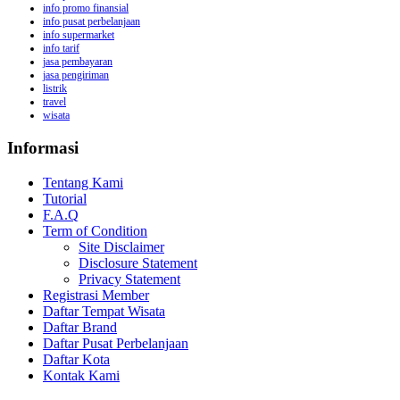
info promo finansial
info pusat perbelanjaan
info supermarket
info tarif
jasa pembayaran
jasa pengiriman
listrik
travel
wisata
Informasi
Tentang Kami
Tutorial
F.A.Q
Term of Condition
Site Disclaimer
Disclosure Statement
Privacy Statement
Registrasi Member
Daftar Tempat Wisata
Daftar Brand
Daftar Pusat Perbelanjaan
Daftar Kota
Kontak Kami