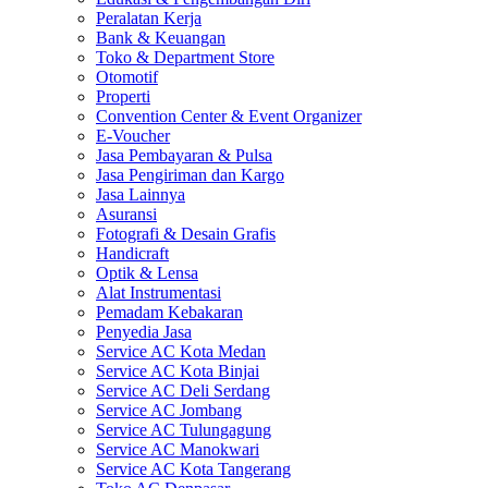
Peralatan Kerja
Bank & Keuangan
Toko & Department Store
Otomotif
Properti
Convention Center & Event Organizer
E-Voucher
Jasa Pembayaran & Pulsa
Jasa Pengiriman dan Kargo
Jasa Lainnya
Asuransi
Fotografi & Desain Grafis
Handicraft
Optik & Lensa
Alat Instrumentasi
Pemadam Kebakaran
Penyedia Jasa
Service AC Kota Medan
Service AC Kota Binjai
Service AC Deli Serdang
Service AC Jombang
Service AC Tulungagung
Service AC Manokwari
Service AC Kota Tangerang