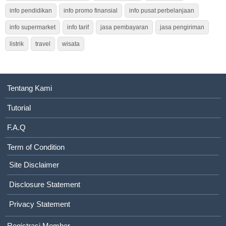
info pendidikan
info promo finansial
info pusat perbelanjaan
info supermarket
info tarif
jasa pembayaran
jasa pengiriman
listrik
travel
wisata
Tentang Kami
Tutorial
F.A.Q
Term of Condition
Site Disclaimer
Disclosure Statement
Privacy Statement
Registrasi Member