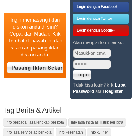
GRATIS
Login dengan Facebook
Login dengan Twitter
Ingin memasang iklan
diskon anda di sini?
Login dengan Google+
Cepat dan Mudah. Klik
Tombol di bawah ini dan
Atau mengisi form berikut:
silahkan pasang iklan
diskon anda.
Tidak bisa login? klik
Lupa
Password
atau
Register
Tag Berita & Artikel
info berbagai jasa lengkap per kota
info jasa instalasi listrik per kota
info jasa service ac per kota
info kesehatan
info kuliner