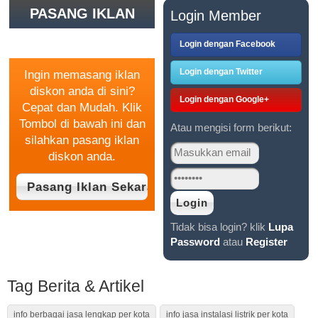
FREE
PASANG IKLAN
Login Member
INSTALASI |
MITRA
GRATIS
Login dengan Facebook
TELEMEDI
MANUNGGAL
Login dengan Twitter
Ingin memasang iklan
diskon anda di sini?
Login dengan Google+
Cepat dan Mudah. Klik
Tombol di bawah ini dan
Atau mengisi form berikut:
silahkan pasang iklan
diskon anda.
Tidak bisa login? klik
Lupa
Password
atau
Register
Tag Berita & Artikel
info berbagai jasa lengkap per kota
info jasa instalasi listrik per kota