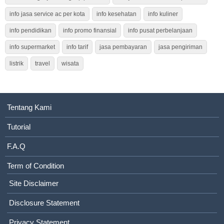
info jasa service ac per kota
info kesehatan
info kuliner
info pendidikan
info promo finansial
info pusat perbelanjaan
info supermarket
info tarif
jasa pembayaran
jasa pengiriman
listrik
travel
wisata
Tentang Kami
Tutorial
F.A.Q
Term of Condition
Site Disclaimer
Disclosure Statement
Privacy Statement