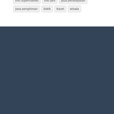
info supermarket
info tarif
jasa pembayaran
jasa pengiriman
listrik
travel
wisata