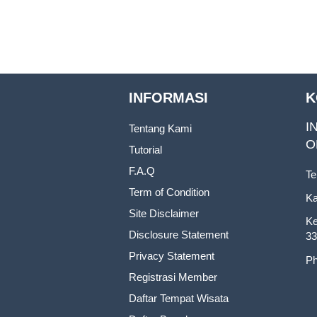
INFORMASI
K
I
Tentang Kami
O
Tutorial
F.A.Q
Te
Term of Condition
Ka
Site Disclaimer
Ke
Disclosure Statement
33
Privacy Statement
Ph
Registrasi Member
Daftar Tempat Wisata