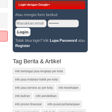
Login dengan Google+
Atau mengisi form berikut:
Tidak bisa login? klik
Lupa Password
atau
Register
Tag Berita & Artikel
info berbagai jasa lengkap per kota
info jasa instalasi listrik per kota
info jasa service ac per kota
info kesehatan
info kuliner
info pendidikan
info promo finansial
info pusat perbelanjaan