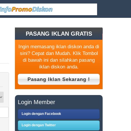
PASANG IKLAN GRATIS
Ingin memasang iklan diskon anda di
sini? Cepat dan Mudah. Klik Tombol
di bawah ini dan silahkan pasang
iklan diskon anda.
Login Member
Login dengan Facebook
Login dengan Twitter