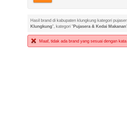
Hasil brand di kabupaten klungkung kategori pujase
Klungkung
", kategori "
Pujasera & Kedai Makanan
Maaf, tidak ada brand yang sesuai dengan kata 