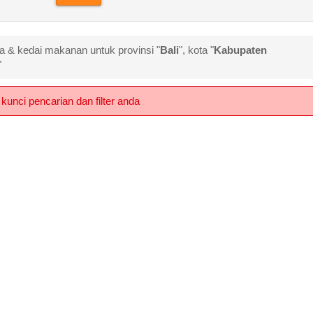
ra & kedai makanan untuk provinsi "
Bali
", kota "
Kabupaten
"
kunci pencarian dan filter anda