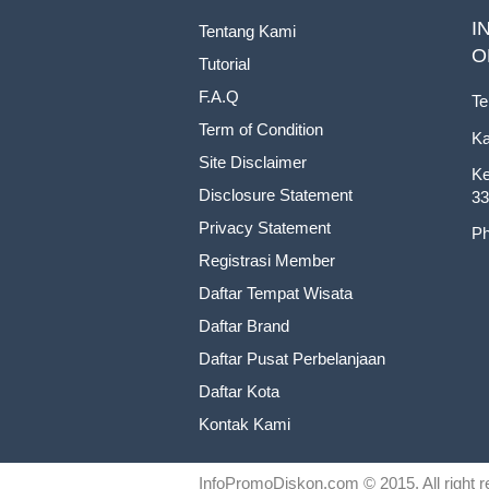
I
Tentang Kami
O
Tutorial
F.A.Q
Te
Term of Condition
Ka
Site Disclaimer
Ke
Disclosure Statement
33
Privacy Statement
Ph
Registrasi Member
Daftar Tempat Wisata
Daftar Brand
Daftar Pusat Perbelanjaan
Daftar Kota
Kontak Kami
InfoPromoDiskon.com
© 2015. All right