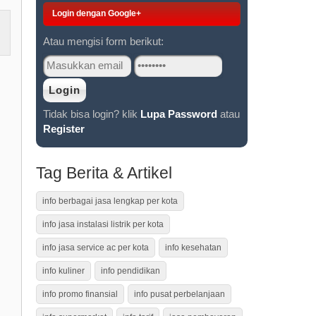
Login dengan Google+
Atau mengisi form berikut:
Tidak bisa login? klik
Lupa Password
atau
Register
Tag Berita & Artikel
info berbagai jasa lengkap per kota
info jasa instalasi listrik per kota
info jasa service ac per kota
info kesehatan
info kuliner
info pendidikan
info promo finansial
info pusat perbelanjaan