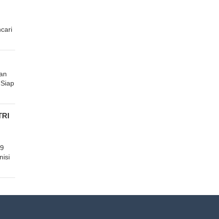
cari
tan
Siap
TRI
79
isi