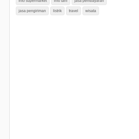
info supermarket
info tarif
jasa pembayaran
jasa pengiriman
listrik
travel
wisata