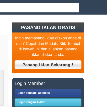
PASANG IKLAN GRATIS
Ingin memasang iklan diskon anda di
sini? Cepat dan Mudah. Klik Tombol
di bawah ini dan silahkan pasang
iklan diskon anda.
Login Member
Login dengan Facebook
Login dengan Twitter