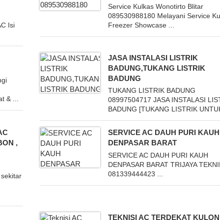
Service Kulkas Wonotirto Blitar
089530988180 Melayani Service Ku
C Isi
Freezer Showcase ...
JASA INSTALASI LISTRIK
BADUNG,TUKANG LISTRIK
BADUNG
ngi
TUKANG LISTRIK BADUNG
t & ...
08997504717 JASA INSTALASI LIS
BADUNG [TUKANG LISTRIK UNTUK 
AC
SERVICE AC DAUH PURI KAUH
BON ,
DENPASAR BARAT
SERVICE AC DAUH PURI KAUH
DENPASAR BARAT TRIJAYA TEKNI
081339444423 ...
sekitar
TEKNISI AC TERDEKAT KULON