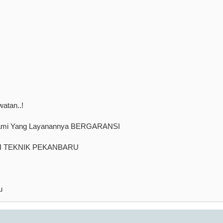
atan..!
 kami Yang Layanannya BERGARANSI
SI TEKNIK PEKANBARU
u