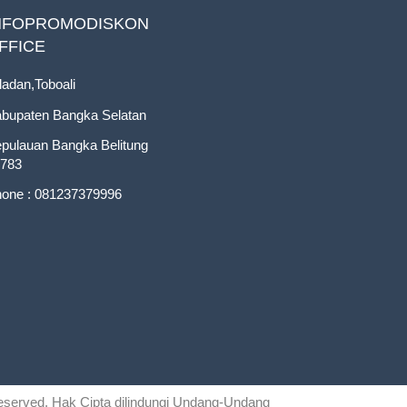
NFOPROMODISKON
FFICE
ladan,Toboali
bupaten Bangka Selatan
pulauan Bangka Belitung
783
one : 081237379996
 reserved. Hak Cipta dilindungi Undang-Undang