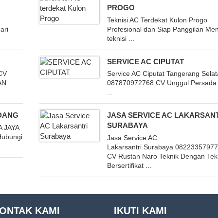
PROGO
Teknisi AC Terdekat Kulon Progo
ari
Profesional dan Siap Panggilan Men
teknisi ...
SERVICE AC CIPUTAT
CV
Service AC Ciputat Tangerang Sela
AN
087870972768 CV Unggul Persada 
...
DANG
JASA SERVICE AC LAKARSAN
SURABAYA
A JAYA
Hubungi
Jasa Service AC
Lakarsantri Surabaya 0822335797
CV Rustan Naro Teknik Dengan Tekn
Bersertifikat ...
ONTAK KAMI
IKUTI KAMI