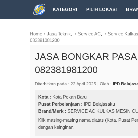
KATEGORI
PILIH LOKASI
BRA
RUBRIK FREEZEPAGE
Home
Jasa Teknik
,
Service AC
,
Service Kulkas
082381981200
JASA BONGKAR PASA
082381981200
Diterbitkan pada : 22 April 2025 | Oleh :
IPD Belajas
Kota :
Kota Pekan Baru
Pusat Perbelanjaan :
IPD Belajasaku
Brand/Merk :
SERVICE AC KULKAS MESIN CU
Klik masing-masing nama diatas (Kota, Pusat Per
dengan keinginan.