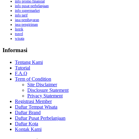
info promo finansial
info pusat perbelanjaan
info supermarket
info tarif
jasa pembayaran
jasa pengiriman
listrik
travel
wisata
Informasi
Tentang Kami
Tutorial
F.A.Q
Term of Condition
Site Disclaimer
Disclosure Statement
Privacy Statement
Registrasi Member
Daftar Tempat Wisata
Daftar Brand
Daftar Pusat Perbelanjaan
Daftar Kota
Kontak Kami