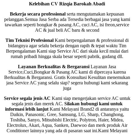
Kelebihan CV Rizqia Barokah Abadi
Bekerja secara professional
serta mengutamakan kepuasan
pelanggan.Semua Jasa Serba ada Tersedia berbagai jasa yang kami
tawarkan seperti bongkar & pasang AC, cuci AC, isi freon,service
AC & jual beli AC baru & second
Tim Teknisi Profesional
Kami berpengalaman & professional di
bidangnya agar selalu bekerja dengan rapih & tepat waktu Tim
Berpengalaman Kami siap Service AC dari skala kecil mulai dari
rumah pribadi hingga skala besar seperti pabrik, gudang dll.
Layanan Berkualitas & Bergaransi
Layanan Jasa
Service,Cuci,Bongkar & Pasang AC kami di dipercaya karena
Berkualitas & Bergaransi. Gratis Konsultasi Kesulitan menemukan
jasa Service AC yang selalu siap? segera hubungi kami
sekarang
juga
Service segala jenis AC
Kami siap mengerjakan service AC untuk
segala jenis dan merek AC.
Silakan hubungi kami untuk
informasi lebih lanjut
Kami Melayani Brand2 di antaranya yaitu
Daikin, Panasonic, Gree, Samsung, LG, Sharp, Changhong,
Toshiba, Sanyo, Mitsubishi Electric, Polytron, Haier, Midea,
Electrolux, Akari, Aqua, Sanken, Daewoo dan merk produk Air
Conditioner lainnya yang ada di pasaran saat ini.Kami Melayani