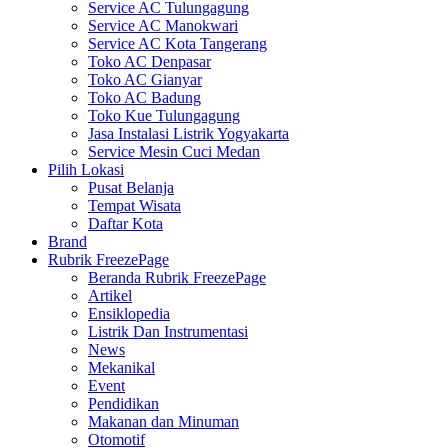
Service AC Tulungagung
Service AC Manokwari
Service AC Kota Tangerang
Toko AC Denpasar
Toko AC Gianyar
Toko AC Badung
Toko Kue Tulungagung
Jasa Instalasi Listrik Yogyakarta
Service Mesin Cuci Medan
Pilih Lokasi
Pusat Belanja
Tempat Wisata
Daftar Kota
Brand
Rubrik FreezePage
Beranda Rubrik FreezePage
Artikel
Ensiklopedia
Listrik Dan Instrumentasi
News
Mekanikal
Event
Pendidikan
Makanan dan Minuman
Otomotif