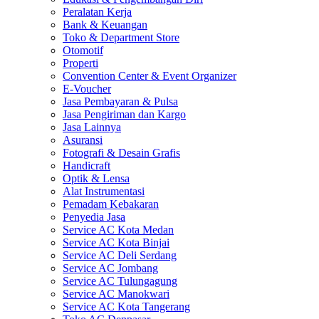
Peralatan Kerja
Bank & Keuangan
Toko & Department Store
Otomotif
Properti
Convention Center & Event Organizer
E-Voucher
Jasa Pembayaran & Pulsa
Jasa Pengiriman dan Kargo
Jasa Lainnya
Asuransi
Fotografi & Desain Grafis
Handicraft
Optik & Lensa
Alat Instrumentasi
Pemadam Kebakaran
Penyedia Jasa
Service AC Kota Medan
Service AC Kota Binjai
Service AC Deli Serdang
Service AC Jombang
Service AC Tulungagung
Service AC Manokwari
Service AC Kota Tangerang