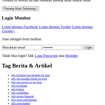
Tombol di bawah ini dan silahkan pasang iklan diskon anda.
Login Member
Login dengan Facebook
Login dengan Twitter
Login dengan
Google+
Atau mengisi form berikut:
Tidak bisa login? klik
Lupa Password
atau
Register
Tag Berita & Artikel
info berbagai jasa lengkap per kota
info jasa instalasi listrik per kota
info jasa service ac per kota
info kesehatan
info kuliner
info pendidikan
info promo finansial
info pusat perbelanjaan
info supermarket