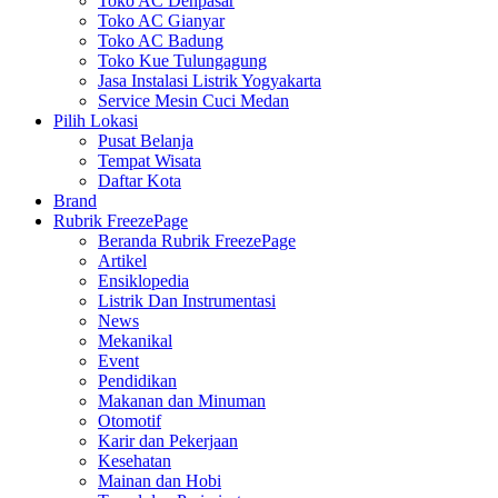
Toko AC Denpasar
Toko AC Gianyar
Toko AC Badung
Toko Kue Tulungagung
Jasa Instalasi Listrik Yogyakarta
Service Mesin Cuci Medan
Pilih Lokasi
Pusat Belanja
Tempat Wisata
Daftar Kota
Brand
Rubrik FreezePage
Beranda Rubrik FreezePage
Artikel
Ensiklopedia
Listrik Dan Instrumentasi
News
Mekanikal
Event
Pendidikan
Makanan dan Minuman
Otomotif
Karir dan Pekerjaan
Kesehatan
Mainan dan Hobi