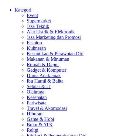
Kategori
Event
Supermarket
Jasa Teknik
Alat Listrik & Elektronik
Jasa Marketing dan Promosi
Fashion
Kulineran
Kecantikan & Perawatan Diri
Makanan & Minuman
Rumah & Dapur
Gadget & Komputer
Dunia Anak-anak
Ibu Hamil & Balita
Selular & IT
Olahraga
Kesehatan
Pariwisata
Travel & Akomodasi
Hiburan
Game & Hobi
Buku & ATK
Religi
Edukasi & Pengembangan Diri