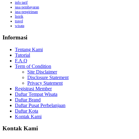
info tarif
jasa pembayaran
jasa pengiriman
listrik
travel
wisata
Informasi
Tentang Kami
Tutorial
F.A.Q
Term of Condition
Site Disclaimer
Disclosure Statement
Privacy Statement
Registrasi Member
Daftar Tempat Wisata
Daftar Brand
Daftar Pusat Perbelanjaan
Daftar Kota
Kontak Kami
Kontak Kami