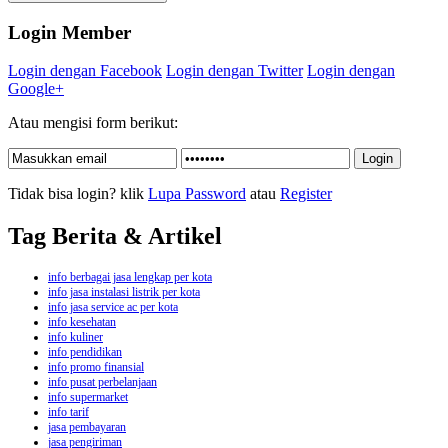
Login Member
Login dengan Facebook
Login dengan Twitter
Login dengan
Google+
Atau mengisi form berikut:
Tidak bisa login? klik
Lupa Password
atau
Register
Tag Berita & Artikel
info berbagai jasa lengkap per kota
info jasa instalasi listrik per kota
info jasa service ac per kota
info kesehatan
info kuliner
info pendidikan
info promo finansial
info pusat perbelanjaan
info supermarket
info tarif
jasa pembayaran
jasa pengiriman