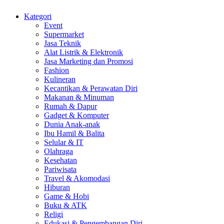
Kategori
Event
Supermarket
Jasa Teknik
Alat Listrik & Elektronik
Jasa Marketing dan Promosi
Fashion
Kulineran
Kecantikan & Perawatan Diri
Makanan & Minuman
Rumah & Dapur
Gadget & Komputer
Dunia Anak-anak
Ibu Hamil & Balita
Selular & IT
Olahraga
Kesehatan
Pariwisata
Travel & Akomodasi
Hiburan
Game & Hobi
Buku & ATK
Religi
Edukasi & Pengembangan Diri