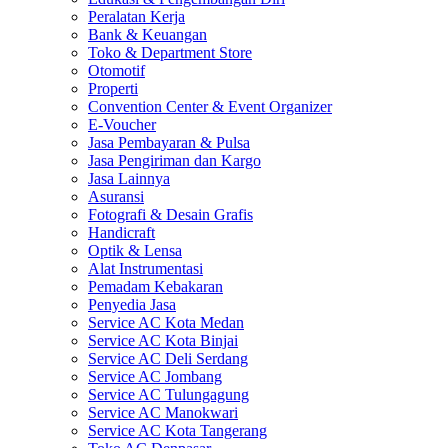
Peralatan Kerja
Bank & Keuangan
Toko & Department Store
Otomotif
Properti
Convention Center & Event Organizer
E-Voucher
Jasa Pembayaran & Pulsa
Jasa Pengiriman dan Kargo
Jasa Lainnya
Asuransi
Fotografi & Desain Grafis
Handicraft
Optik & Lensa
Alat Instrumentasi
Pemadam Kebakaran
Penyedia Jasa
Service AC Kota Medan
Service AC Kota Binjai
Service AC Deli Serdang
Service AC Jombang
Service AC Tulungagung
Service AC Manokwari
Service AC Kota Tangerang