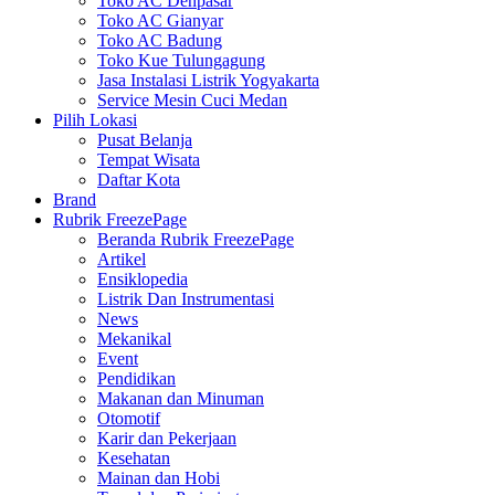
Toko AC Denpasar
Toko AC Gianyar
Toko AC Badung
Toko Kue Tulungagung
Jasa Instalasi Listrik Yogyakarta
Service Mesin Cuci Medan
Pilih Lokasi
Pusat Belanja
Tempat Wisata
Daftar Kota
Brand
Rubrik FreezePage
Beranda Rubrik FreezePage
Artikel
Ensiklopedia
Listrik Dan Instrumentasi
News
Mekanikal
Event
Pendidikan
Makanan dan Minuman
Otomotif
Karir dan Pekerjaan
Kesehatan
Mainan dan Hobi