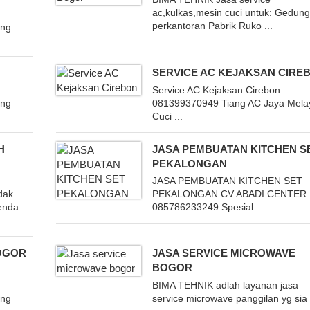
ac,kulkas,mesin cuci untuk: Gedun
perkantoran Pabrik Ruko ...
ung
SERVICE AC KEJAKSAN CIRE
Service AC Kejaksan Cirebon
ung
081399370949 Tiang AC Jaya Mela
Cuci ...
H
JASA PEMBUATAN KITCHEN S
PEKALONGAN
JASA PEMBUATAN KITCHEN SET
dak
PEKALONGAN CV ABADI CENTER
Benda
085786233249 Spesial ...
OGOR
JASA SERVICE MICROWAVE
BOGOR
BIMA TEHNIK adlah layanan jasa
ung
service microwave panggilan yg sia .