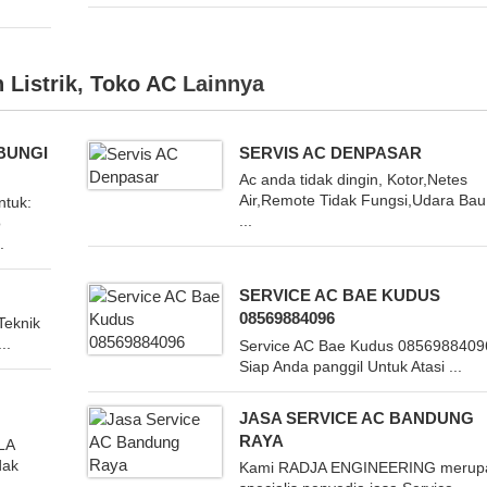
 Listrik
,
Toko AC
Lainnya
BUNGI
SERVIS AC DENPASAR
Ac anda tidak dingin, Kotor,Netes
Air,Remote Tidak Fungsi,Udara Bau
ntuk:
...
o
.
SERVICE AC BAE KUDUS
08569884096
Teknik
..
Service AC Bae Kudus 0856988409
Siap Anda panggil Untuk Atasi ...
JASA SERVICE AC BANDUNG
RAYA
LA
dak
Kami RADJA ENGINEERING merup