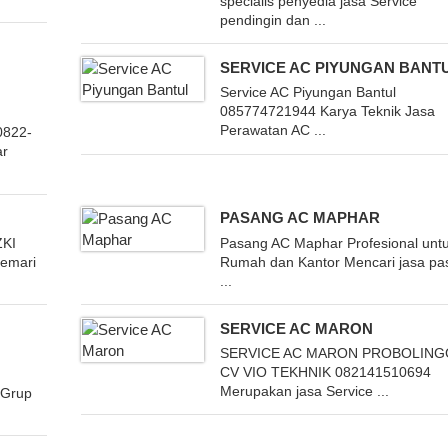
specialis penyedia jasa Service
pendingin dan ...
SERVICE AC PIYUNGAN BANT
Service AC Piyungan Bantul
085774721944 Karya Teknik Jasa
Perawatan AC ...
0822-
ar
PASANG AC MAPHAR
ZKI
Pasang AC Maphar Profesional unt
emari
Rumah dan Kantor Mencari jasa pa
...
SERVICE AC MARON
SERVICE AC MARON PROBOLIN
CV VIO TEKHNIK 082141510694
Merupakan jasa Service ...
 Grup