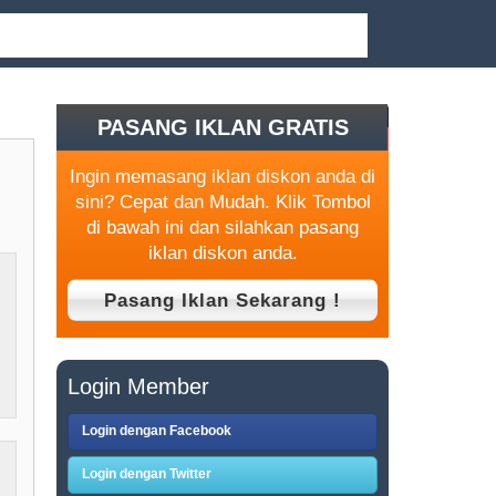
PASANG IKLAN GRATIS
Ingin memasang iklan diskon anda di
sini? Cepat dan Mudah. Klik Tombol
di bawah ini dan silahkan pasang
iklan diskon anda.
Login Member
Login dengan Facebook
Login dengan Twitter