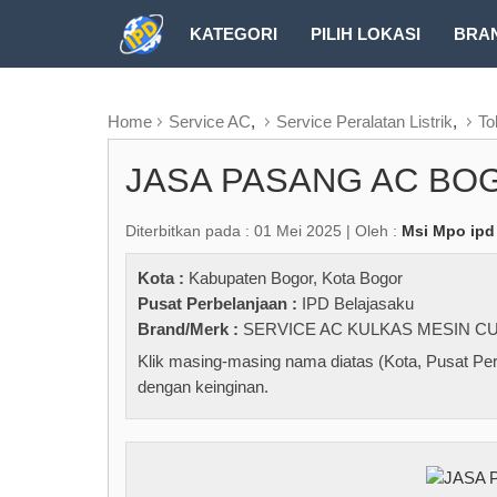
KATEGORI
PILIH LOKASI
BRA
RUBRIK FREEZEPAGE
Home
Service AC
,
Service Peralatan Listrik
,
To
JASA PASANG AC BO
Diterbitkan pada : 01 Mei 2025 | Oleh :
Msi Mpo ipd
Kota :
Kabupaten Bogor
,
Kota Bogor
Pusat Perbelanjaan :
IPD Belajasaku
Brand/Merk :
SERVICE AC KULKAS MESIN C
Klik masing-masing nama diatas (Kota, Pusat Per
dengan keinginan.