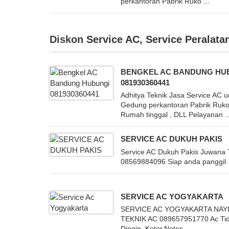
perkantoran Pabrik Ruko ...
Diskon
Service AC
,
Service Peralatan
BENGKEL AC BANDUNG HU
081930360441
Adhitya Teknik Jasa Service AC u
Gedung perkantoran Pabrik Ruk
Rumah tinggal , DLL Pelayanan ..
SERVICE AC DUKUH PAKIS
Service AC Dukuh Pakis Juwana 
08569884096 Siap anda panggil .
SERVICE AC YOGYAKARTA
SERVICE AC YOGYAKARTA NAY
TEKNIK AC 089657951770 Ac Ti
Dingin, Kotor,Netes ...