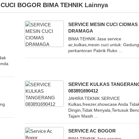
 CUCI BOGOR BIMA TEHNIK
Lainnya
SERVICE MESIN CUCI CIOMAS
DRAMAGA
BIMA TEHNIK Jasa service
ac,kulkas,mesin cuci untuk: Gedun
perkantoran Pabrik Ruko ...
dak
Benda
SERVICE KULKAS TANGERAN
083891690412
JAHIRA TEKNIK SERVICE
ung
Kulkas,freezer,showcase Anda Tida
Dingin,Tidak Menyala,Tertusuk Ben
Tajam Masih ...
SERVICE AC BOGOR
BIMA TEHNIK Jasa service