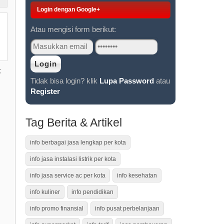
Login dengan Google+
Atau mengisi form berikut:
C
Tidak bisa login? klik
Lupa Password
atau
Register
Tag Berita & Artikel
info berbagai jasa lengkap per kota
info jasa instalasi listrik per kota
info jasa service ac per kota
info kesehatan
info kuliner
info pendidikan
info promo finansial
info pusat perbelanjaan