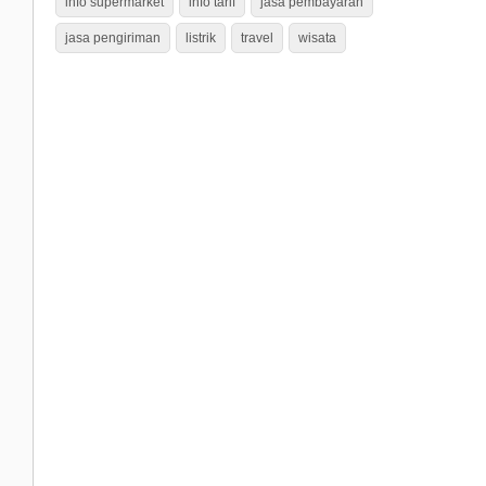
info supermarket
info tarif
jasa pembayaran
jasa pengiriman
listrik
travel
wisata