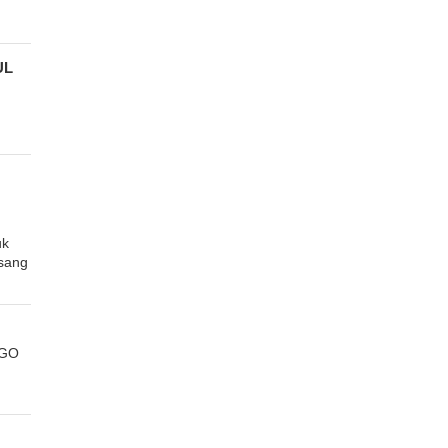
UL
uk
sang
GGO