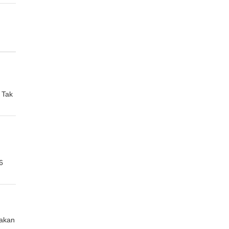
 Tak
6
akan