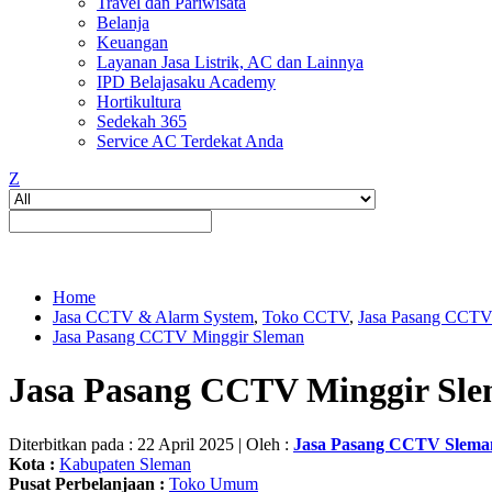
Travel dan Pariwisata
Belanja
Keuangan
Layanan Jasa Listrik, AC dan Lainnya
IPD Belajasaku Academy
Hortikultura
Sedekah 365
Service AC Terdekat Anda
Z
Home
Jasa CCTV & Alarm System
,
Toko CCTV
,
Jasa Pasang CCT
Jasa Pasang CCTV Minggir Sleman
Jasa Pasang CCTV Minggir Sl
Diterbitkan pada : 22 April 2025 | Oleh :
Jasa Pasang CCTV Slema
Kota :
Kabupaten Sleman
Pusat Perbelanjaan :
Toko Umum