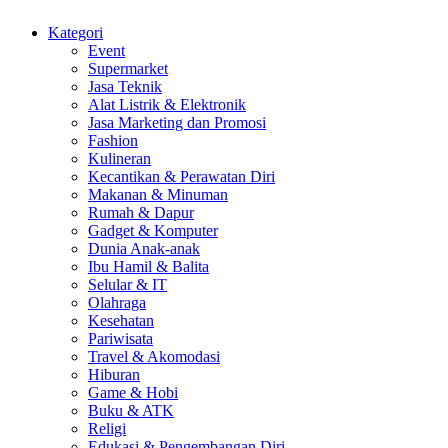
Kategori
Event
Supermarket
Jasa Teknik
Alat Listrik & Elektronik
Jasa Marketing dan Promosi
Fashion
Kulineran
Kecantikan & Perawatan Diri
Makanan & Minuman
Rumah & Dapur
Gadget & Komputer
Dunia Anak-anak
Ibu Hamil & Balita
Selular & IT
Olahraga
Kesehatan
Pariwisata
Travel & Akomodasi
Hiburan
Game & Hobi
Buku & ATK
Religi
Edukasi & Pengembangan Diri