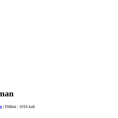
V
eman
n
| Dilihat : 1016 kali