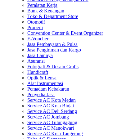
Peralatan Kerja
Bank & Keuangan
Toko & Department Store
Otomotif
Properti
Convention Center & Event Organizer
E-Voucher
Jasa Pembayaran & Pulsa
Jasa Pengiriman dan Kargo
Jasa Lainnya
Asuransi
Fotografi & Desain Grafis
Handicraft
Optik & Lensa
Alat Instrumentasi
Pemadam Kebakaran
Penyedia Jasa
Service AC Kota Medan
Service AC Kota Binjai
Service AC Deli Serdang
Service AC Jombang
Service AC Tulungagung
Service AC Manokwari
Service AC Kota Tangerang