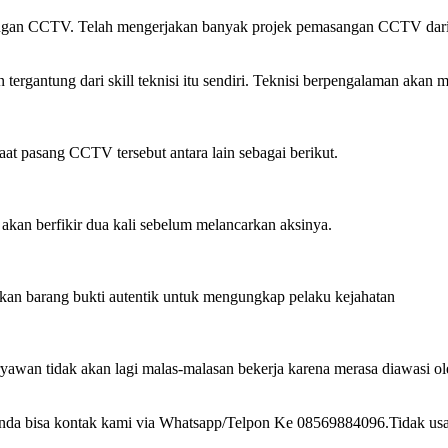
n CCTV. Telah mengerjakan banyak projek pemasangan CCTV dari skala
ergantung dari skill teknisi itu sendiri. Teknisi berpengalaman akan 
t pasang CCTV tersebut antara lain sebagai berikut.
kan berfikir dua kali sebelum melancarkan aksinya.
kan barang bukti autentik untuk mengungkap pelaku kejahatan
yawan tidak akan lagi malas-malasan bekerja karena merasa diawasi ol
anda bisa kontak kami via Whatsapp/Telpon Ke 08569884096.Tidak us