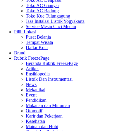
Toko AC Denpasar
Toko AC Gianyar
Toko AC Badung
Toko Kue Tulungagung
Jasa Instalasi Listrik Yogyakarta
Service Mesin Cuci Medan
Pilih Lokasi
Pusat Belanja
Tempat Wisata
Daftar Kota
Brand
Rubrik FreezePage
Beranda Rubrik FreezePage
Artikel
Ensiklopedia
Listrik Dan Instrumentasi
News
Mekanikal
Event
Pendidikan
Makanan dan Minuman
Otomotif
Karir dan Pekerjaan
Kesehatan
Mainan dan Hobi