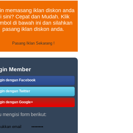
in memasang iklan diskon anda
i sini? Cepat dan Mudah. Klik
mbol di bawah ini dan silahkan
pasang iklan diskon anda.
gin Member
gin dengan Facebook
gin dengan Twitter
gin dengan Google+
u mengisi form berikut: