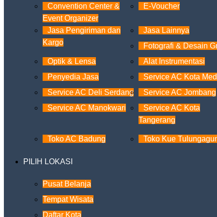
Convention Center &
E-Voucher
Event Organizer
Jasa Pengiriman dan
Jasa Lainnya
Kargo
Fotografi & Desain Gr
Optik & Lensa
Alat Instrumentasi
Penyedia Jasa
Service AC Kota Me
Service AC Deli Serdang
Service AC Jombang
Service AC Manokwari
Service AC Kota
Tangerang
Toko AC Badung
Toko Kue Tulungagu
PILIH LOKASI
Pusat Belanja
Tempat Wisata
Daftar Kota