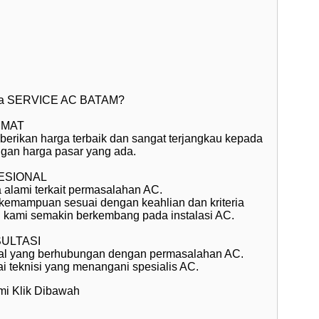
Pe
Da
Ko
KONT
sa SERVICE AC BATAM?
INFOPRO
EMAT
berikan harga terbaik dan sangat terjangkau kepada
Teladan
ngan harga pasar yang ada.
Kabupat
ESIONAL
alami terkait permasalahan AC.
Kepulau
n kemampuan sesuai dengan keahlian dan kriteria
33783
n kami semakin berkembang pada instalasi AC.
Phone 
ULTASI
hal yang berhubungan dengan permasalahan AC.
 teknisi yang menangani spesialis AC.
i Klik Dibawah