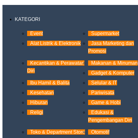
KATEGORI
Event
Supermarket
Alat Listrik & Elektronik
Jasa Marketing dan
Promosi
Kecantikan & Perawatan
Makanan & Minuman
Diri
Gadget & Komputer
Ibu Hamil & Balita
Selular & IT
Kesehatan
Pariwisata
Hiburan
Game & Hobi
Religi
Edukasi &
Pengembangan Diri
Toko & Department Store
Otomotif