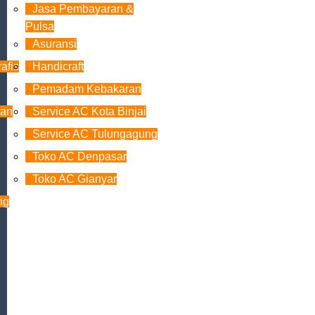
Jasa Pembayaran &
Pulsa
Asuransi
afis
Handicraft
Pemadam Kebakaran
dan
Service AC Kota Binjai
Service AC Tulungagung
Toko AC Denpasar
Toko AC Gianyar
ng