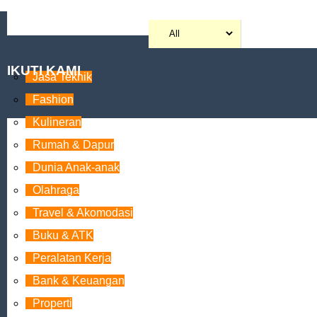
IKUTI KAMI
Jasa Teknik
Fashion
Kulineran
Rumah & Dapur
Dunia Anak-anak
Olahraga
Travel & Akomodasi
Buku & ATK
Peralatan Kerja
Bank & Keuangan
Properti