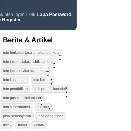
k bisa login? klik
Lupa Password
u
Register
 Berita & Artikel
info berbagai jasa lengkap per kota
info jasa instalasi listrik per kota
info jasa service ac per kota
info kesehatan
info kuliner
info pendidikan
info promo finansial
info pusat perbelanjaan
info supermarket
info tarif
jasa pembayaran
jasa pengiriman
listrik
travel
wisata