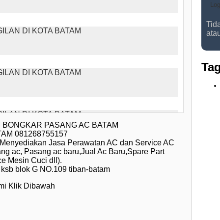
Tida
ata
Tag
AM BONGKAR PASANG AC BATAM
AM 081268755157
enyediakan Jasa Perawatan AC dan Service AC
ng ac, Pasang ac baru,Jual Ac Baru,Spare Part
e Mesin Cuci dll).
 ksb blok G NO.109 tiban-batam
i Klik Dibawah