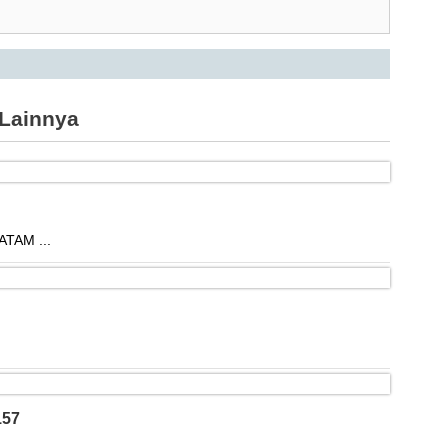
Lainnya
TAM ...
157