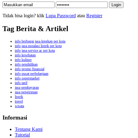
Tidak bisa login? klik
Lupa Password
atau
Register
Tag Berita & Artikel
info berbagai jasa lengkap per kota
info jasa instalasi listrik per kota
info jasa service ac per kota
info kesehatan
info kuliner
info pendidikan
info promo finansial
info pusat perbelanjaan
info supermarket
info tarif
jasa pembayaran
jasa pengiriman
listrik
travel
wisata
Informasi
Tentang Kami
Tutorial