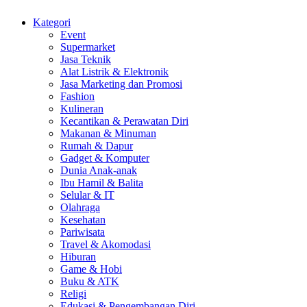
Kategori
Event
Supermarket
Jasa Teknik
Alat Listrik & Elektronik
Jasa Marketing dan Promosi
Fashion
Kulineran
Kecantikan & Perawatan Diri
Makanan & Minuman
Rumah & Dapur
Gadget & Komputer
Dunia Anak-anak
Ibu Hamil & Balita
Selular & IT
Olahraga
Kesehatan
Pariwisata
Travel & Akomodasi
Hiburan
Game & Hobi
Buku & ATK
Religi
Edukasi & Pengembangan Diri