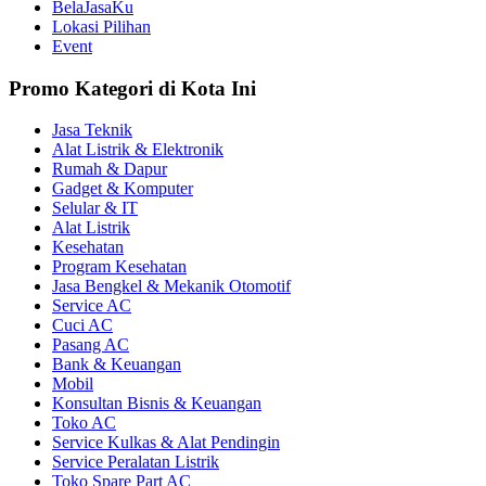
BelaJasaKu
Lokasi Pilihan
Event
Promo Kategori di Kota Ini
Jasa Teknik
Alat Listrik & Elektronik
Rumah & Dapur
Gadget & Komputer
Selular & IT
Alat Listrik
Kesehatan
Program Kesehatan
Jasa Bengkel & Mekanik Otomotif
Service AC
Cuci AC
Pasang AC
Bank & Keuangan
Mobil
Konsultan Bisnis & Keuangan
Toko AC
Service Kulkas & Alat Pendingin
Service Peralatan Listrik
Toko Spare Part AC