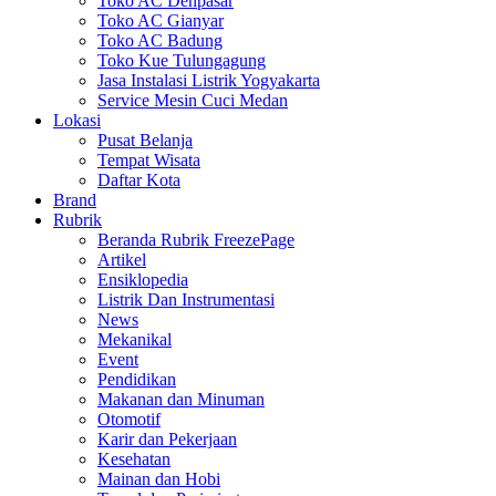
Toko AC Denpasar
Toko AC Gianyar
Toko AC Badung
Toko Kue Tulungagung
Jasa Instalasi Listrik Yogyakarta
Service Mesin Cuci Medan
Lokasi
Pusat Belanja
Tempat Wisata
Daftar Kota
Brand
Rubrik
Beranda Rubrik FreezePage
Artikel
Ensiklopedia
Listrik Dan Instrumentasi
News
Mekanikal
Event
Pendidikan
Makanan dan Minuman
Otomotif
Karir dan Pekerjaan
Kesehatan
Mainan dan Hobi