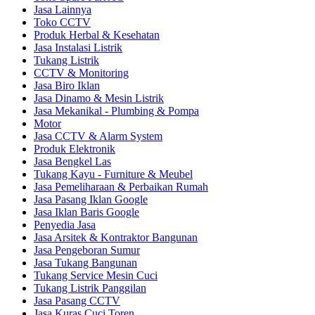
Jasa Lainnya
Toko CCTV
Produk Herbal & Kesehatan
Jasa Instalasi Listrik
Tukang Listrik
CCTV & Monitoring
Jasa Biro Iklan
Jasa Dinamo & Mesin Listrik
Jasa Mekanikal - Plumbing & Pompa
Motor
Jasa CCTV & Alarm System
Produk Elektronik
Jasa Bengkel Las
Tukang Kayu - Furniture & Meubel
Jasa Pemeliharaan & Perbaikan Rumah
Jasa Pasang Iklan Google
Jasa Iklan Baris Google
Penyedia Jasa
Jasa Arsitek & Kontraktor Bangunan
Jasa Pengeboran Sumur
Jasa Tukang Bangunan
Tukang Service Mesin Cuci
Tukang Listrik Panggilan
Jasa Pasang CCTV
Jasa Kuras Cuci Toren