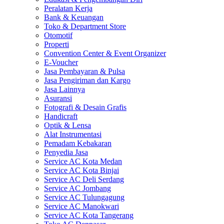
Peralatan Kerja
Bank & Keuangan
Toko & Department Store
Otomotif
Properti
Convention Center & Event Organizer
E-Voucher
Jasa Pembayaran & Pulsa
Jasa Pengiriman dan Kargo
Jasa Lainnya
Asuransi
Fotografi & Desain Grafis
Handicraft
Optik & Lensa
Alat Instrumentasi
Pemadam Kebakaran
Penyedia Jasa
Service AC Kota Medan
Service AC Kota Binjai
Service AC Deli Serdang
Service AC Jombang
Service AC Tulungagung
Service AC Manokwari
Service AC Kota Tangerang