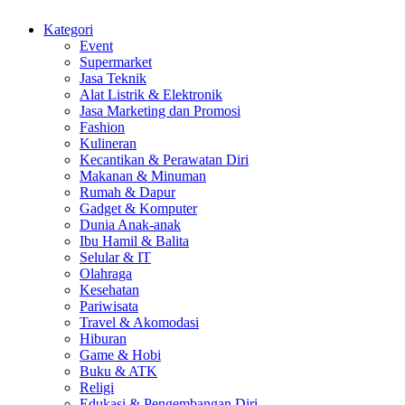
Kategori
Event
Supermarket
Jasa Teknik
Alat Listrik & Elektronik
Jasa Marketing dan Promosi
Fashion
Kulineran
Kecantikan & Perawatan Diri
Makanan & Minuman
Rumah & Dapur
Gadget & Komputer
Dunia Anak-anak
Ibu Hamil & Balita
Selular & IT
Olahraga
Kesehatan
Pariwisata
Travel & Akomodasi
Hiburan
Game & Hobi
Buku & ATK
Religi
Edukasi & Pengembangan Diri