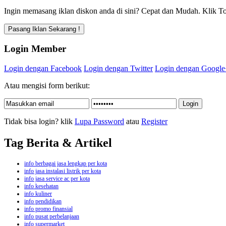
Ingin memasang iklan diskon anda di sini? Cepat dan Mudah. Klik To
Login Member
Login dengan Facebook
Login dengan Twitter
Login dengan Google
Atau mengisi form berikut:
Tidak bisa login? klik
Lupa Password
atau
Register
Tag Berita & Artikel
info berbagai jasa lengkap per kota
info jasa instalasi listrik per kota
info jasa service ac per kota
info kesehatan
info kuliner
info pendidikan
info promo finansial
info pusat perbelanjaan
info supermarket