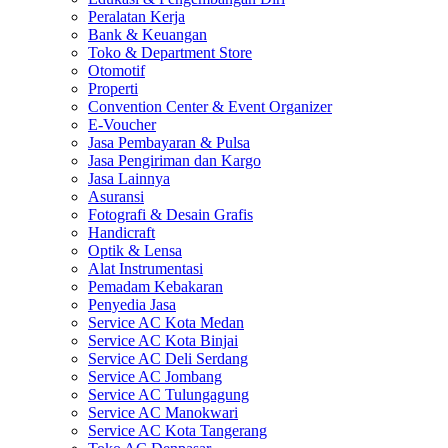
Peralatan Kerja
Bank & Keuangan
Toko & Department Store
Otomotif
Properti
Convention Center & Event Organizer
E-Voucher
Jasa Pembayaran & Pulsa
Jasa Pengiriman dan Kargo
Jasa Lainnya
Asuransi
Fotografi & Desain Grafis
Handicraft
Optik & Lensa
Alat Instrumentasi
Pemadam Kebakaran
Penyedia Jasa
Service AC Kota Medan
Service AC Kota Binjai
Service AC Deli Serdang
Service AC Jombang
Service AC Tulungagung
Service AC Manokwari
Service AC Kota Tangerang