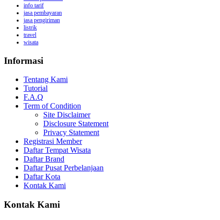
info tarif
jasa pembayaran
jasa pengiriman
listrik
travel
wisata
Informasi
Tentang Kami
Tutorial
F.A.Q
Term of Condition
Site Disclaimer
Disclosure Statement
Privacy Statement
Registrasi Member
Daftar Tempat Wisata
Daftar Brand
Daftar Pusat Perbelanjaan
Daftar Kota
Kontak Kami
Kontak Kami