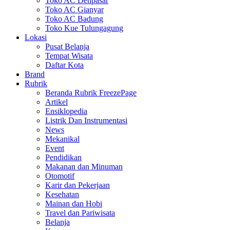
Toko AC Denpasar
Toko AC Gianyar
Toko AC Badung
Toko Kue Tulungagung
Lokasi
Pusat Belanja
Tempat Wisata
Daftar Kota
Brand
Rubrik
Beranda Rubrik FreezePage
Artikel
Ensiklopedia
Listrik Dan Instrumentasi
News
Mekanikal
Event
Pendidikan
Makanan dan Minuman
Otomotif
Karir dan Pekerjaan
Kesehatan
Mainan dan Hobi
Travel dan Pariwisata
Belanja