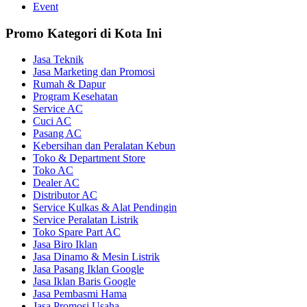
Event
Promo Kategori di Kota Ini
Jasa Teknik
Jasa Marketing dan Promosi
Rumah & Dapur
Program Kesehatan
Service AC
Cuci AC
Pasang AC
Kebersihan dan Peralatan Kebun
Toko & Department Store
Toko AC
Dealer AC
Distributor AC
Service Kulkas & Alat Pendingin
Service Peralatan Listrik
Toko Spare Part AC
Jasa Biro Iklan
Jasa Dinamo & Mesin Listrik
Jasa Pasang Iklan Google
Jasa Iklan Baris Google
Jasa Pembasmi Hama
Jasa Promosi Usaha