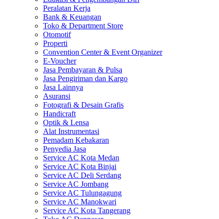
Peralatan Kerja
Bank & Keuangan
Toko & Department Store
Otomotif
Properti
Convention Center & Event Organizer
E-Voucher
Jasa Pembayaran & Pulsa
Jasa Pengiriman dan Kargo
Jasa Lainnya
Asuransi
Fotografi & Desain Grafis
Handicraft
Optik & Lensa
Alat Instrumentasi
Pemadam Kebakaran
Penyedia Jasa
Service AC Kota Medan
Service AC Kota Binjai
Service AC Deli Serdang
Service AC Jombang
Service AC Tulungagung
Service AC Manokwari
Service AC Kota Tangerang