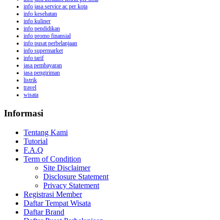
info jasa service ac per kota
info kesehatan
info kuliner
info pendidikan
info promo finansial
info pusat perbelanjaan
info supermarket
info tarif
jasa pembayaran
jasa pengiriman
listrik
travel
wisata
Informasi
Tentang Kami
Tutorial
F.A.Q
Term of Condition
Site Disclaimer
Disclosure Statement
Privacy Statement
Registrasi Member
Daftar Tempat Wisata
Daftar Brand