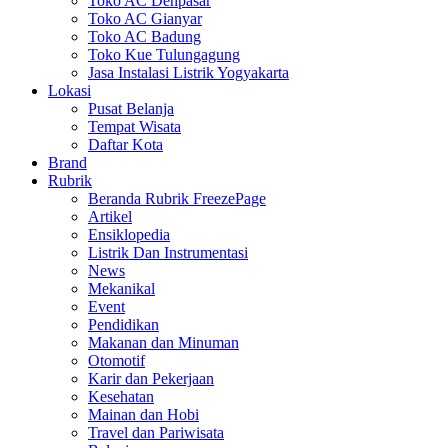
Toko AC Denpasar
Toko AC Gianyar
Toko AC Badung
Toko Kue Tulungagung
Jasa Instalasi Listrik Yogyakarta
Lokasi
Pusat Belanja
Tempat Wisata
Daftar Kota
Brand
Rubrik
Beranda Rubrik FreezePage
Artikel
Ensiklopedia
Listrik Dan Instrumentasi
News
Mekanikal
Event
Pendidikan
Makanan dan Minuman
Otomotif
Karir dan Pekerjaan
Kesehatan
Mainan dan Hobi
Travel dan Pariwisata