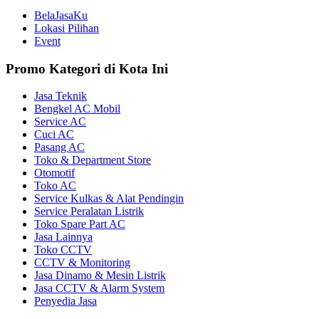
BelaJasaKu
Lokasi Pilihan
Event
Promo Kategori di Kota Ini
Jasa Teknik
Bengkel AC Mobil
Service AC
Cuci AC
Pasang AC
Toko & Department Store
Otomotif
Toko AC
Service Kulkas & Alat Pendingin
Service Peralatan Listrik
Toko Spare Part AC
Jasa Lainnya
Toko CCTV
CCTV & Monitoring
Jasa Dinamo & Mesin Listrik
Jasa CCTV & Alarm System
Penyedia Jasa