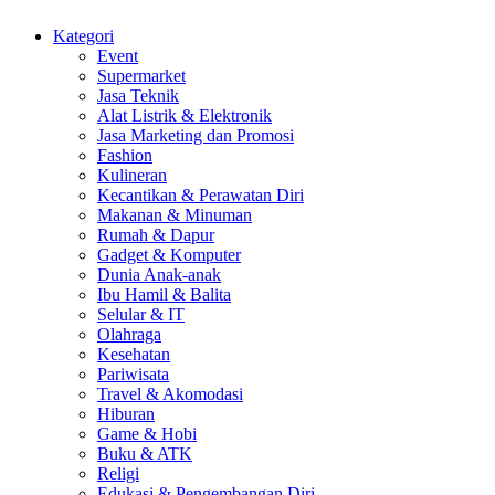
Kategori
Event
Supermarket
Jasa Teknik
Alat Listrik & Elektronik
Jasa Marketing dan Promosi
Fashion
Kulineran
Kecantikan & Perawatan Diri
Makanan & Minuman
Rumah & Dapur
Gadget & Komputer
Dunia Anak-anak
Ibu Hamil & Balita
Selular & IT
Olahraga
Kesehatan
Pariwisata
Travel & Akomodasi
Hiburan
Game & Hobi
Buku & ATK
Religi
Edukasi & Pengembangan Diri