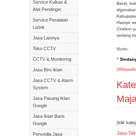
Service Kulkas &
Barat, In
Alat Pendingin
digunakan
Kabupaten
Service Peralatan
Hampir se
Listrik
Cirebon y
sedang ka
Jasa Lainnya
Toko CCTV
Motto:
CCTV & Monitoring
“
Sindang
(
Wikipedi
Jasa Biro Iklan
Jasa CCTV & Alarm
Kate
System
Maja
Jasa Pasang Iklan
Google
Jasa Iklan Baris
(klik kate
Google
Jasa Tek
Penyedia Jasa