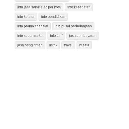
info jasa service ac per kota
info kesehatan
info kuliner
info pendidikan
info promo finansial
info pusat perbelanjaan
info supermarket
info tarif
jasa pembayaran
jasa pengiriman
listrik
travel
wisata