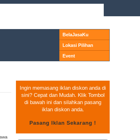
BelaJasaKu
Lokasi Pilihan
Event
PASANG IKLAN GRATIS
Ingin memasang iklan diskon anda di
sini? Cepat dan Mudah. Klik Tombol
di bawah ini dan silahkan pasang
iklan diskon anda.
Jawa