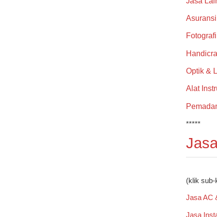
Jasa Lai
Asuransi
Fotograf
Handicra
Optik & 
Alat Inst
Pemada
*****
Jasa
(klik sub-
Jasa AC 
Jasa Insta