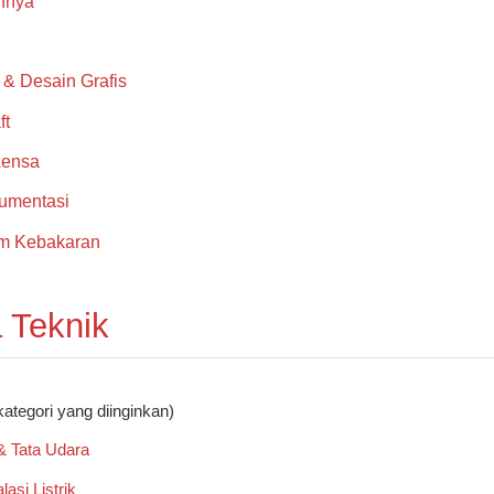
nnya
i & Desain Grafis
ft
Lensa
rumentasi
m Kebakaran
 Teknik
kategori yang diinginkan)
& Tata Udara
lasi Listrik