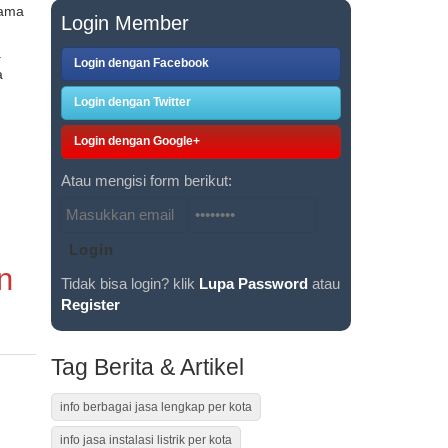
sama
Login Member
.
Login dengan Facebook
a
Login dengan Twitter
Login dengan Google+
Atau mengisi form berikut:
n
Tidak bisa login? klik
Lupa Password
atau
Register
Tag Berita & Artikel
info berbagai jasa lengkap per kota
info jasa instalasi listrik per kota