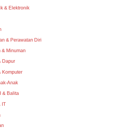
rik & Elektronik
n
an & Perawatan Diri
 & Minuman
 Dapur
& Komputer
nak-Anak
l & Balita
 IT
a
an