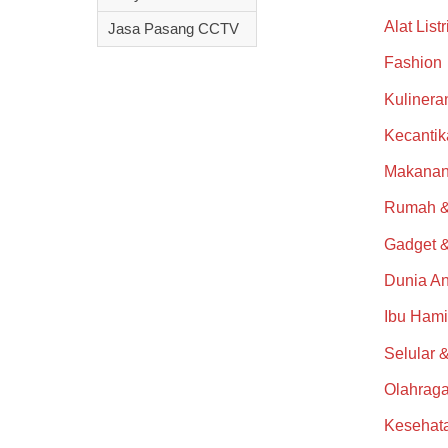
Alat List
Jasa Pasang CCTV
Fashion
Kulinera
Kecantik
Makanan
Rumah &
Gadget 
Dunia A
Ibu Hami
Selular &
Olahrag
Kesehat