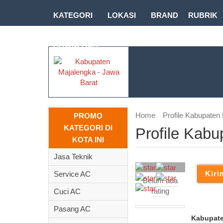
KATEGORI
LOKASI
BRAND
RUBRIK
DOWNLOAD
Home
Profile Kabupaten
PROMO
KATEGORI DI
Profile Kab
KOTA INI
Jasa Teknik
Service AC
Belum ada
rating
Cuci AC
Pasang AC
Kabupate