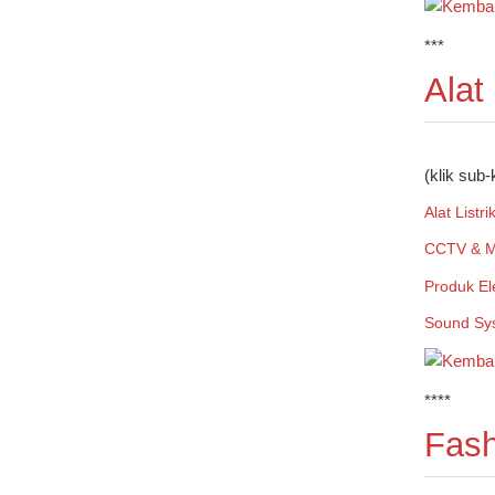
***
Alat
(klik sub-
Alat Listri
CCTV & M
Produk El
Sound Sy
****
Fash