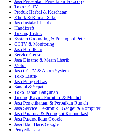
Jasa Percetakan-Penerbitan-Fotocopy
Toko CCTV
Produk Herbal & Kesehatan
Klinik & Rumah Sakit
Jasa Instalasi Listrik
Handicraft
Tukang Listrik
System Grounding & Penangkal Petir
CCTV & Monitoring
Jasa Biro Iklan
Service Genset
Jasa Dinamo & Mesin Listrik
Motor
Jasa CCTV & Alarm System
Toko Listrik
Jasa Bengkel Las
Sandal & Sepatu
Toko Bahan Bangunan
Tukang Kayu - Furniture & Meubel
Jasa Pemeliharaan & Perbaikan Rumah
Jasa Service Elektronik - Gadget & Komputer
Jasa Parabola & Perangkat Komunikasi
Jasa Pasang Iklan Google
Jasa Iklan Baris Google
Penyedia Jasa