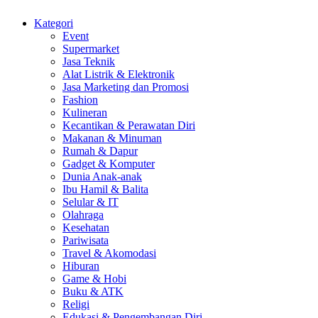
Kategori
Event
Supermarket
Jasa Teknik
Alat Listrik & Elektronik
Jasa Marketing dan Promosi
Fashion
Kulineran
Kecantikan & Perawatan Diri
Makanan & Minuman
Rumah & Dapur
Gadget & Komputer
Dunia Anak-anak
Ibu Hamil & Balita
Selular & IT
Olahraga
Kesehatan
Pariwisata
Travel & Akomodasi
Hiburan
Game & Hobi
Buku & ATK
Religi
Edukasi & Pengembangan Diri