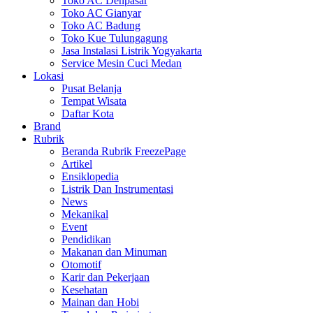
Toko AC Denpasar
Toko AC Gianyar
Toko AC Badung
Toko Kue Tulungagung
Jasa Instalasi Listrik Yogyakarta
Service Mesin Cuci Medan
Lokasi
Pusat Belanja
Tempat Wisata
Daftar Kota
Brand
Rubrik
Beranda Rubrik FreezePage
Artikel
Ensiklopedia
Listrik Dan Instrumentasi
News
Mekanikal
Event
Pendidikan
Makanan dan Minuman
Otomotif
Karir dan Pekerjaan
Kesehatan
Mainan dan Hobi