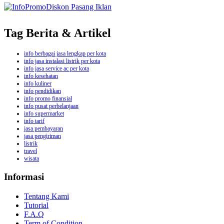
Tag Berita & Artikel
info berbagai jasa lengkap per kota
info jasa instalasi listrik per kota
info jasa service ac per kota
info kesehatan
info kuliner
info pendidikan
info promo finansial
info pusat perbelanjaan
info supermarket
info tarif
jasa pembayaran
jasa pengiriman
listrik
travel
wisata
Informasi
Tentang Kami
Tutorial
F.A.Q
Term of Condition