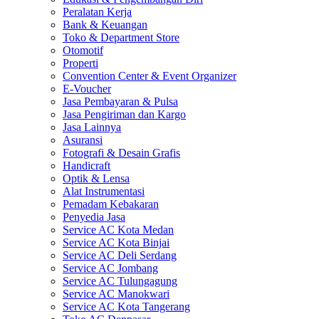
Peralatan Kerja
Bank & Keuangan
Toko & Department Store
Otomotif
Properti
Convention Center & Event Organizer
E-Voucher
Jasa Pembayaran & Pulsa
Jasa Pengiriman dan Kargo
Jasa Lainnya
Asuransi
Fotografi & Desain Grafis
Handicraft
Optik & Lensa
Alat Instrumentasi
Pemadam Kebakaran
Penyedia Jasa
Service AC Kota Medan
Service AC Kota Binjai
Service AC Deli Serdang
Service AC Jombang
Service AC Tulungagung
Service AC Manokwari
Service AC Kota Tangerang