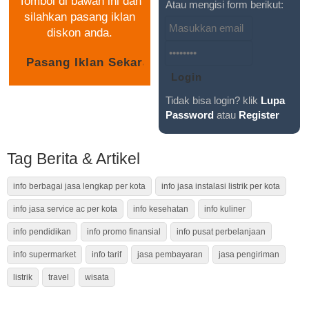
Tombol di bawah ini dan
Atau mengisi form berikut:
silahkan pasang iklan
diskon anda.
Tidak bisa login? klik
Lupa
Password
atau
Register
Tag Berita & Artikel
info berbagai jasa lengkap per kota
info jasa instalasi listrik per kota
info jasa service ac per kota
info kesehatan
info kuliner
info pendidikan
info promo finansial
info pusat perbelanjaan
info supermarket
info tarif
jasa pembayaran
jasa pengiriman
listrik
travel
wisata