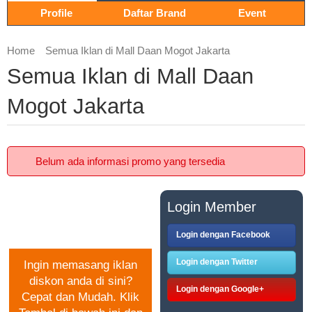
Profile
Daftar Brand
Event
Home
Semua Iklan di Mall Daan Mogot Jakarta
Semua Iklan di Mall Daan
Mogot Jakarta
Belum ada informasi promo yang tersedia
PASANG IKLAN
Login Member
GRATIS
Login dengan Facebook
Login dengan Twitter
Ingin memasang iklan
diskon anda di sini?
Login dengan Google+
Cepat dan Mudah. Klik