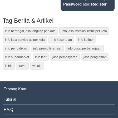
Password
atau
Register
Tag Berita & Artikel
info berbagai jasa lengkap per kota
info jasa instalasi listrik per kota
info jasa service ac per kota
info kesehatan
info kuliner
info pendidikan
info promo finansial
info pusat perbelanjaan
info supermarket
info tarif
jasa pembayaran
jasa pengiriman
listrik
travel
wisata
Tentang Kami
Tutorial
F.A.Q