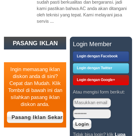
sudah pasti berkualitas dan bergaransi. jadi
kami pastikan bahwa AC anda akan ditangani
oleh teknisi yang tepat. Kami melayani jasa
servis ...
PASANG IKLAN
Login Member
GRATIS
Login dengan Facebook
Login dengan Twitter
Ingin memasang iklan
diskon anda di sini?
Login dengan Google+
Cepat dan Mudah. Klik
Tombol di bawah ini dan
Atau mengisi form berikut:
silahkan pasang iklan
diskon anda.
Tidak bisa login? klik
Lupa