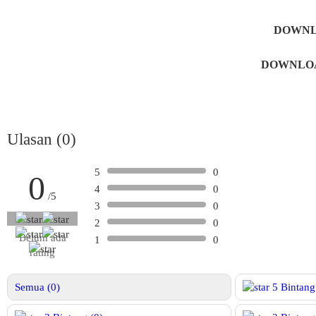
DOWNL
DOWNLOA
Ulasan (0)
5
0
0
4
0
/5
3
0
2
0
Belum ada
1
0
rating
Semua (0)
5
Bintang