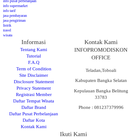
info pusat perbelanjaan
info supermarket
info tarif
jasa pembayaran
jasa pengiriman
listrik
travel
wisata
Informasi
Kontak Kami
Tentang Kami
INFOPROMODISKON
Tutorial
OFFICE
F.A.Q
Term of Condition
Teladan,Toboali
Site Disclaimer
Kabupaten Bangka Selatan
Disclosure Statement
Privacy Statement
Kepulauan Bangka Belitung
Registrasi Member
33783
Daftar Tempat Wisata
Daftar Brand
Phone : 081237379996
Daftar Pusat Perbelanjaan
Daftar Kota
Kontak Kami
Ikuti Kami