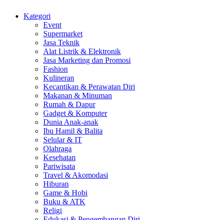
Kategori
Event
Supermarket
Jasa Teknik
Alat Listrik & Elektronik
Jasa Marketing dan Promosi
Fashion
Kulineran
Kecantikan & Perawatan Diri
Makanan & Minuman
Rumah & Dapur
Gadget & Komputer
Dunia Anak-anak
Ibu Hamil & Balita
Selular & IT
Olahraga
Kesehatan
Pariwisata
Travel & Akomodasi
Hiburan
Game & Hobi
Buku & ATK
Religi
Edukasi & Pengembangan Diri