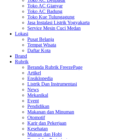
Toko AC Denpasar
Toko AC Gianyar
Toko AC Badung
Toko Kue Tulungagung
Jasa Instalasi Listrik Yogyakarta
Service Mesin Cuci Medan
Lokasi
Pusat Belanja
Tempat Wisata
Daftar Kota
Brand
Rubrik
Beranda Rubrik FreezePage
Artikel
Ensiklopedia
Listrik Dan Instrumentasi
News
Mekanikal
Event
Pendidikan
Makanan dan Minuman
Otomotif
Karir dan Pekerjaan
Kesehatan
Mainan dan Hobi