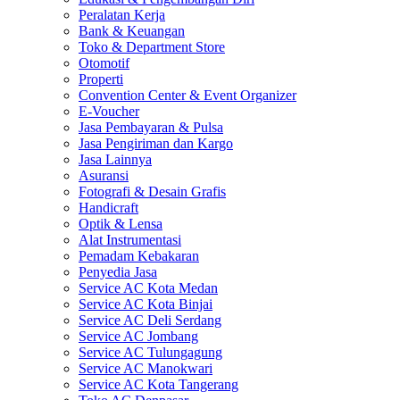
Peralatan Kerja
Bank & Keuangan
Toko & Department Store
Otomotif
Properti
Convention Center & Event Organizer
E-Voucher
Jasa Pembayaran & Pulsa
Jasa Pengiriman dan Kargo
Jasa Lainnya
Asuransi
Fotografi & Desain Grafis
Handicraft
Optik & Lensa
Alat Instrumentasi
Pemadam Kebakaran
Penyedia Jasa
Service AC Kota Medan
Service AC Kota Binjai
Service AC Deli Serdang
Service AC Jombang
Service AC Tulungagung
Service AC Manokwari
Service AC Kota Tangerang