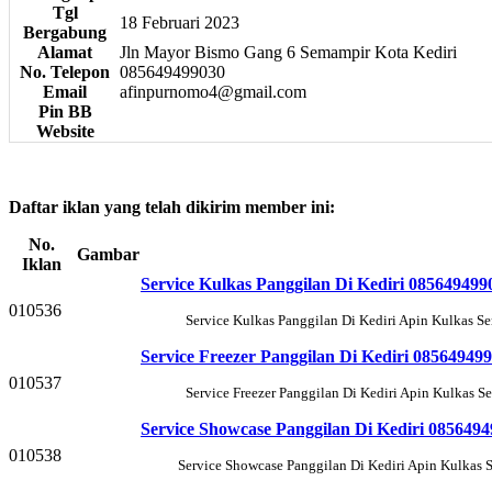
Tgl
18 Februari 2023
Bergabung
Alamat
Jln Mayor Bismo Gang 6 Semampir Kota Kediri
No. Telepon
085649499030
Email
afinpurnomo4@gmail.com
Pin BB
Website
Daftar iklan yang telah dikirim member ini:
No.
Gambar
Iklan
Service Kulkas Panggilan Di Kediri 085649499
010536
Service Kulkas Panggilan Di Kediri Apin Kulkas S
Service Freezer Panggilan Di Kediri 08564949
010537
Service Freezer Panggilan Di Kediri Apin Kulkas 
Service Showcase Panggilan Di Kediri 085649
010538
Service Showcase Panggilan Di Kediri Apin Kulkas 