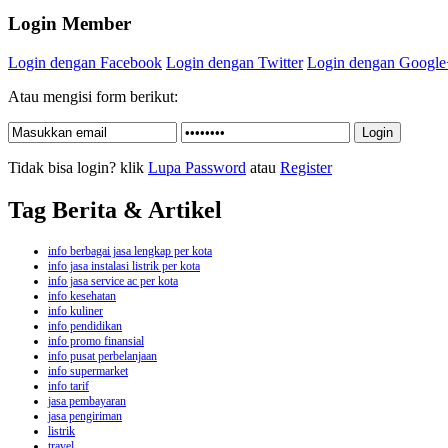
Login Member
Login dengan Facebook
Login dengan Twitter
Login dengan Google
Atau mengisi form berikut:
Tidak bisa login? klik
Lupa Password
atau
Register
Tag Berita & Artikel
info berbagai jasa lengkap per kota
info jasa instalasi listrik per kota
info jasa service ac per kota
info kesehatan
info kuliner
info pendidikan
info promo finansial
info pusat perbelanjaan
info supermarket
info tarif
jasa pembayaran
jasa pengiriman
listrik
travel