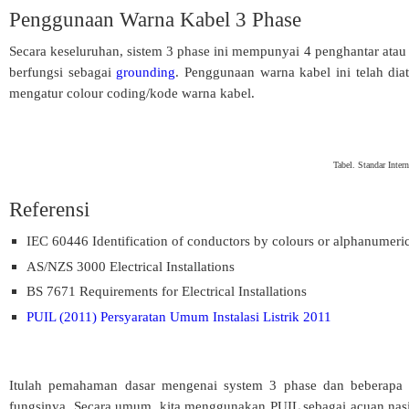
Penggunaan Warna Kabel 3 Phase
Secara keseluruhan, sistem 3 phase ini mempunyai 4 penghantar atau 
berfungsi sebagai
grounding
. Penggunaan warna kabel ini telah diat
mengatur colour coding/kode warna kabel.
Tabel. Standar Inte
Referensi
IEC 60446 Identification of conductors by colours or alphanumeri
AS/NZS 3000 Electrical Installations
BS 7671 Requirements for Electrical Installations
PUIL (2011) Persyaratan Umum Instalasi Listrik 2011
Itulah pemahaman dasar mengenai system 3 phase dan beberapa s
fungsinya. Secara umum, kita menggunakan PUIL sebagai acuan nasion