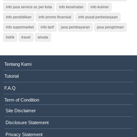
info jasa service ac per kota
info kesehatan
info kuliner
info pendidikan
info promo finansial
info pusat perbelanjaan
info supermarket
info tarif
jasa pembayaran
jasa pengiriman
listrik
travel
wisata
Tentang Kami
Tutorial
F.A.Q
Term of Condition
Site Disclaimer
Disclosure Statement
Privacy Statement