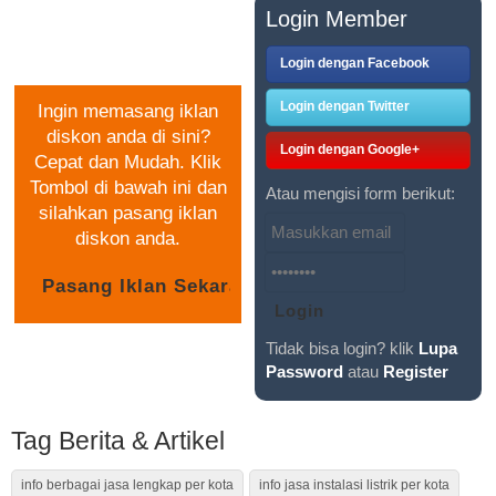
PASANG IKLAN
Login Member
GRATIS
Login dengan Facebook
Login dengan Twitter
Ingin memasang iklan
diskon anda di sini?
Login dengan Google+
Cepat dan Mudah. Klik
Tombol di bawah ini dan
Atau mengisi form berikut:
silahkan pasang iklan
diskon anda.
Tidak bisa login? klik
Lupa
Password
atau
Register
Tag Berita & Artikel
info berbagai jasa lengkap per kota
info jasa instalasi listrik per kota