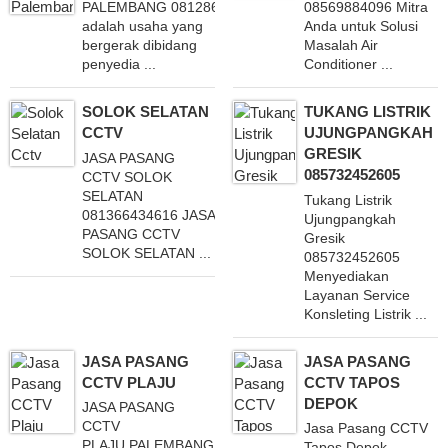
PALEMBANG 081286808787
08569884096 Mitra
adalah usaha yang
Anda untuk Solusi
bergerak dibidang
Masalah Air
penyedia ...
Conditioner ...
SOLOK SELATAN
TUKANG LISTRIK
CCTV
UJUNGPANGKAH
GRESIK
JASA PASANG
085732452605
CCTV SOLOK
SELATAN
Tukang Listrik
081366434616 JASA
Ujungpangkah
PASANG CCTV
Gresik
SOLOK SELATAN ...
085732452605
Menyediakan
Layanan Service
Konsleting Listrik ...
JASA PASANG
JASA PASANG
CCTV PLAJU
CCTV TAPOS
DEPOK
JASA PASANG
CCTV
Jasa Pasang CCTV
PLAJU PALEMBANG 081286808787
Tapos Depok