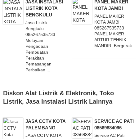
JASA INSTALASI
PANEL MAKER
LISTRIK KOTA
KOTA JAMBI
BENGKULU
PANEL MAKER
KOTA JAMBI
Jasa Listrik
085267535733
Bengkulu
PANEL MAKER
085267535733
ARTUR TEHNIK
Melayani
MANDIRI Bergerak
Pengadaan
...
Pembuatan
Perakitan
Pemasangan
Perbaikan ...
Diskon
Alat Listrik & Elektronik
,
Toko
Listrik
,
Jasa Instalasi Listrik
Lainnya
JASA CCTV KOTA
SERVICE AC PATI
PALEMBANG
08569884096
JASA CCTV KOTA
Service AC Pati