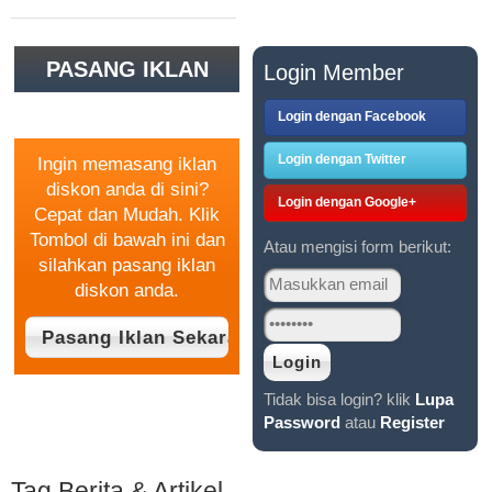
PASANG IKLAN
Login Member
GRATIS
Login dengan Facebook
Login dengan Twitter
Ingin memasang iklan
diskon anda di sini?
Login dengan Google+
Cepat dan Mudah. Klik
Tombol di bawah ini dan
Atau mengisi form berikut:
silahkan pasang iklan
diskon anda.
Tidak bisa login? klik
Lupa
Password
atau
Register
Tag Berita & Artikel