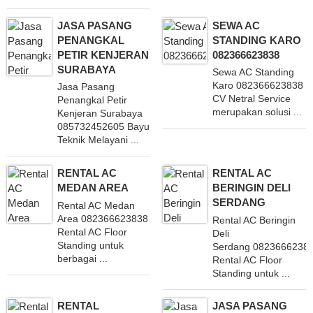
JASA PASANG
SEWA AC
PENANGKAL
STANDING KARO
PETIR KENJERAN
082366623838
SURABAYA
Sewa AC Standing
Karo 082366623838
Jasa Pasang
CV Netral Service
Penangkal Petir
merupakan solusi ...
Kenjeran Surabaya
085732452605 Bayu
Teknik Melayani ...
RENTAL AC
RENTAL AC
MEDAN AREA
BERINGIN DELI
SERDANG
Rental AC Medan
Area 082366623838 Layani
Rental AC Beringin
Rental AC Floor
Deli
Standing untuk
Serdang 0823666238
berbagai ...
Rental AC Floor
Standing untuk ...
RENTAL
JASA PASANG