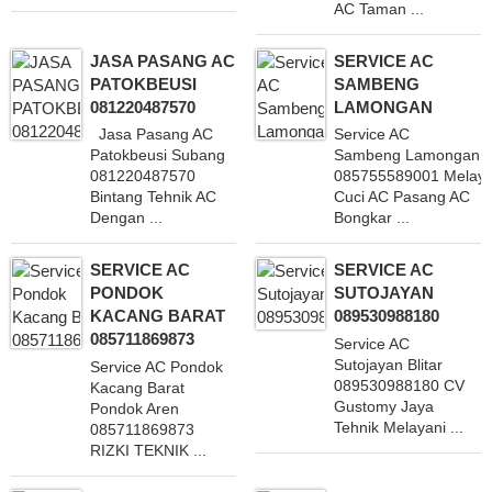
AC Taman ...
JASA PASANG AC
SERVICE AC
PATOKBEUSI
SAMBENG
081220487570
LAMONGAN
Jasa Pasang AC
Service AC
Patokbeusi Subang
Sambeng Lamongan
081220487570
085755589001 Melaya
Bintang Tehnik AC
Cuci AC Pasang AC
Dengan ...
Bongkar ...
SERVICE AC
SERVICE AC
PONDOK
SUTOJAYAN
KACANG BARAT
089530988180
085711869873
Service AC
Sutojayan Blitar
Service AC Pondok
089530988180 CV
Kacang Barat
Gustomy Jaya
Pondok Aren
Tehnik Melayani ...
085711869873
RIZKI TEKNIK ...