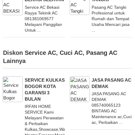
Service AC Bekasi
Pasang AC Tangki
Rayya Tekinik AC
Profesional untuk
081381069577
Rumah dan Tempat
Melayani Panggilan
Usaha Mencari jasa
Untuk ...
...
Diskon
Service AC
,
Cuci AC
,
Pasang AC
Lainnya
SERVICE KULKAS
JASA PASANG AC
BOGOR KOTA
DEMAK
GARANSI 3
JASA PASANG AC
BULAN
DEMAK
085740065123
IRFAN HOME
BINTANG AC
SERVICE Kami
Maintenance ac,Cuci
Melayani Perawatan
ac, Perbaikan ...
& Perbaikan
Kulkas,Showcase,Water