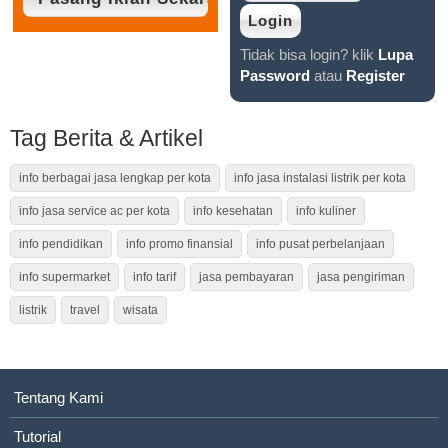
Tidak bisa login? klik
Lupa
Password
atau
Register
Tag Berita & Artikel
info berbagai jasa lengkap per kota
info jasa instalasi listrik per kota
info jasa service ac per kota
info kesehatan
info kuliner
info pendidikan
info promo finansial
info pusat perbelanjaan
info supermarket
info tarif
jasa pembayaran
jasa pengiriman
listrik
travel
wisata
Tentang Kami
Tutorial