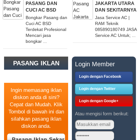
PASANG DAN
JAKARTA UTARA
CUCI AC BSD
DAN SEKITARNYA
Bongkar Pasang dan
Jasa Service AC |
Cuci AC BSD
RAM Teknik
Terdekat Profesional
085890180749 JASA
Mencari jasa
Service AC Untuk; ...
bongkar ...
PASANG IKLAN
Login Member
GRATIS
Login dengan Facebook
Login dengan Twitter
Ingin memasang iklan
diskon anda di sini?
Login dengan Google+
Cepat dan Mudah. Klik
Tombol di bawah ini dan
Atau mengisi form berikut:
silahkan pasang iklan
diskon anda.