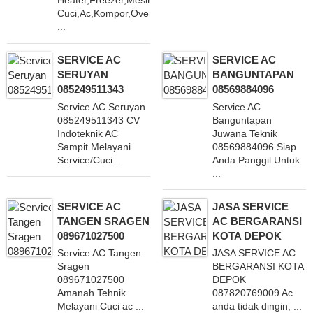
Heater,Freezer,Mesin
Cuci,Ac,Kompor,Oven
...
SERVICE AC
SERVICE AC
SERUYAN
BANGUNTAPAN
085249511343
08569884096
Service AC Seruyan
Service AC
085249511343 CV
Banguntapan
Indoteknik AC
Juwana Teknik
Sampit Melayani
08569884096 Siap
Service/Cuci ...
Anda Panggil Untuk
...
SERVICE AC
JASA SERVICE
TANGEN SRAGEN
AC BERGARANSI
089671027500
KOTA DEPOK
Service AC Tangen
JASA SERVICE AC
Sragen
BERGARANSI KOTA
089671027500
DEPOK
Amanah Tehnik
087820769009 Ac
Melayani Cuci ac ...
anda tidak dingin, ...