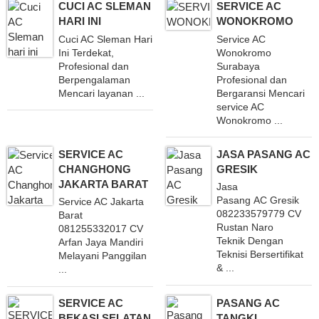
CUCI AC SLEMAN
SERVICE AC
HARI INI
WONOKROMO
Cuci AC Sleman Hari
Service AC
Ini Terdekat,
Wonokromo
Profesional dan
Surabaya
Berpengalaman
Profesional dan
Mencari layanan ...
Bergaransi Mencari
service AC
Wonokromo ...
SERVICE AC
JASA PASANG AC
CHANGHONG
GRESIK
JAKARTA BARAT
Jasa
Pasang AC Gresik
Service AC Jakarta
082233579779 CV
Barat
Rustan Naro
081255332017 CV
Teknik Dengan
Arfan Jaya Mandiri
Teknisi Bersertifikat
Melayani Panggilan
& ...
...
SERVICE AC
PASANG AC
BEKASI SELATAN
TANGKI