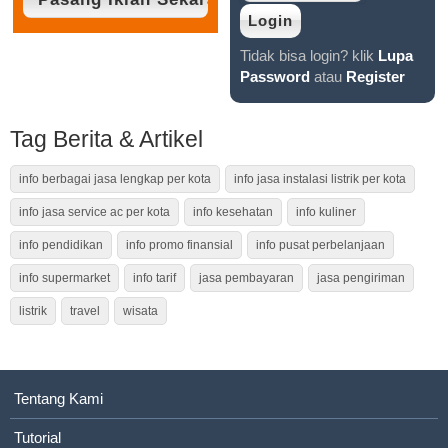
Tidak bisa login? klik
Lupa
Password
atau
Register
Tag Berita & Artikel
info berbagai jasa lengkap per kota
info jasa instalasi listrik per kota
info jasa service ac per kota
info kesehatan
info kuliner
info pendidikan
info promo finansial
info pusat perbelanjaan
info supermarket
info tarif
jasa pembayaran
jasa pengiriman
listrik
travel
wisata
Tentang Kami
Tutorial