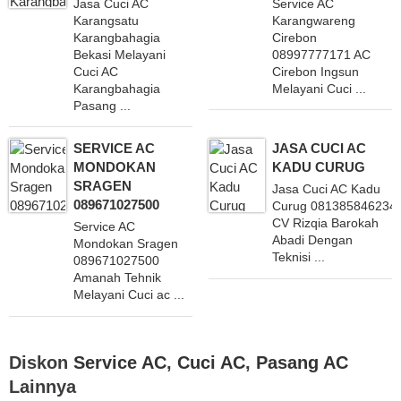
Jasa Cuci AC
Service AC
Karangsatu
Karangwareng
Karangbahagia
Cirebon
Bekasi Melayani
08997777171 AC
Cuci AC
Cirebon Ingsun
Karangbahagia
Melayani Cuci ...
Pasang ...
SERVICE AC
JASA CUCI AC
MONDOKAN
KADU CURUG
SRAGEN
Jasa Cuci AC Kadu
089671027500
Curug 081385846234
CV Rizqia Barokah
Service AC
Abadi Dengan
Mondokan Sragen
Teknisi ...
089671027500
Amanah Tehnik
Melayani Cuci ac ...
Diskon
Service AC
,
Cuci AC
,
Pasang AC
Lainnya