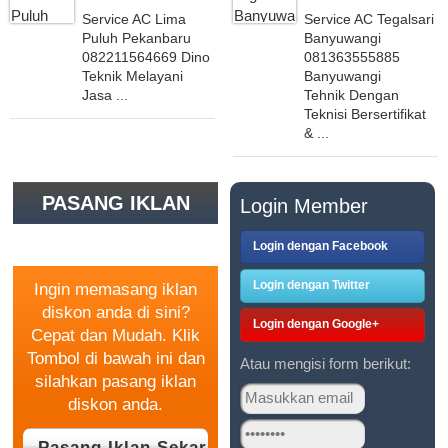
Service AC Lima
Service AC Tegalsari
Puluh Pekanbaru
Banyuwangi
082211564669 Dino
081363555885
Teknik Melayani
Banyuwangi
Jasa ...
Tehnik Dengan
Teknisi Bersertifikat
& ...
PASANG IKLAN
Login Member
GRATIS
Login dengan Facebook
Login dengan Twitter
Ingin memasang iklan
diskon anda di sini?
Login dengan Google+
Cepat dan Mudah. Klik
Tombol di bawah ini dan
Atau mengisi form berikut:
silahkan pasang iklan
diskon anda.