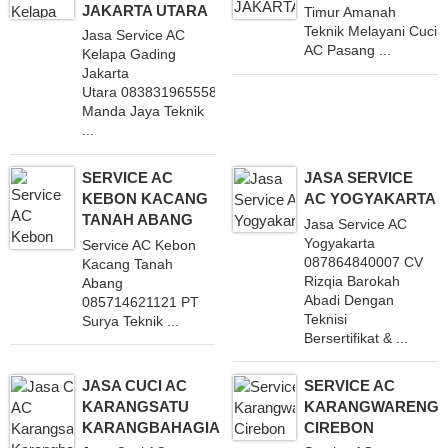
JAKARTA UTARA
Timur Amanah
Teknik Melayani Cuci
Jasa Service AC
AC Pasang ...
Kelapa Gading
Jakarta
Utara 083831965558
Manda Jaya Teknik
...
SERVICE AC
JASA SERVICE
KEBON KACANG
AC YOGYAKARTA
TANAH ABANG
Jasa Service AC
Yogyakarta
Service AC Kebon
087864840007 CV
Kacang Tanah
Rizqia Barokah
Abang
Abadi Dengan
085714621121 PT
Teknisi
Surya Teknik ...
Bersertifikat & ...
JASA CUCI AC
SERVICE AC
KARANGSATU
KARANGWARENG
KARANGBAHAGIA
CIREBON