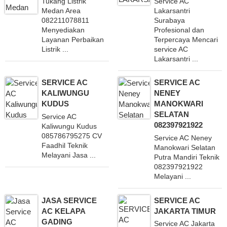
Tukang Listrik
Service AC
Medan Area
Lakarsantri
082211078811
Surabaya
Menyediakan
Profesional dan
Layanan Perbaikan
Terpercaya Mencari
Listrik ...
service AC
Lakarsantri ...
SERVICE AC
SERVICE AC
KALIWUNGU
NENEY
KUDUS
MANOKWARI
SELATAN
Service AC
082397921922
Kaliwungu Kudus
085786795275 CV
Service AC Neney
Faadhil Teknik
Manokwari Selatan
Melayani Jasa ...
Putra Mandiri Teknik
082397921922
Melayani ...
JASA SERVICE
SERVICE AC
AC KELAPA
JAKARTA TIMUR
GADING
Service AC Jakarta