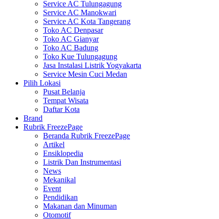
Service AC Tulungagung
Service AC Manokwari
Service AC Kota Tangerang
Toko AC Denpasar
Toko AC Gianyar
Toko AC Badung
Toko Kue Tulungagung
Jasa Instalasi Listrik Yogyakarta
Service Mesin Cuci Medan
Pilih Lokasi
Pusat Belanja
Tempat Wisata
Daftar Kota
Brand
Rubrik FreezePage
Beranda Rubrik FreezePage
Artikel
Ensiklopedia
Listrik Dan Instrumentasi
News
Mekanikal
Event
Pendidikan
Makanan dan Minuman
Otomotif