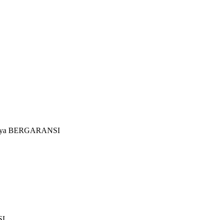
nannya BERGARANSI
I