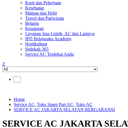
Karir dan Pekerjaan
Kesehatan
Mainan dan Hobi
Travel dan Pariwisata
Belanja
Keuangan
Layanan Jasa Listrik, AC dan Lainnya
IPD Belajasaku Academy
Hortikultura
Sedekah 365
Service AC Terdekat Anda
Z
Home
Service AC
,
Toko Spare Part AC
,
Toko AC
SERVICE AC JAKARTA SELATAN BERGARANSI
SERVICE AC JAKARTA SEL