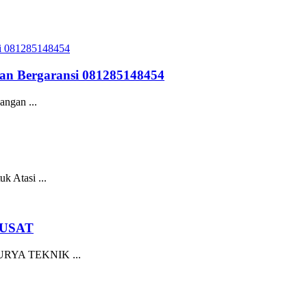
Dan Bergaransi 081285148454
angan ...
 Atasi ...
PUSAT
YA TEKNIK ...