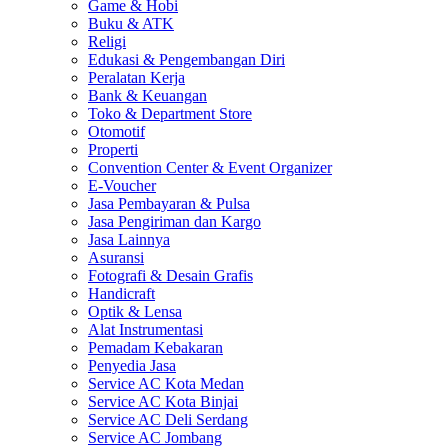
Game & Hobi
Buku & ATK
Religi
Edukasi & Pengembangan Diri
Peralatan Kerja
Bank & Keuangan
Toko & Department Store
Otomotif
Properti
Convention Center & Event Organizer
E-Voucher
Jasa Pembayaran & Pulsa
Jasa Pengiriman dan Kargo
Jasa Lainnya
Asuransi
Fotografi & Desain Grafis
Handicraft
Optik & Lensa
Alat Instrumentasi
Pemadam Kebakaran
Penyedia Jasa
Service AC Kota Medan
Service AC Kota Binjai
Service AC Deli Serdang
Service AC Jombang